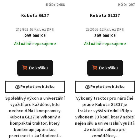
KÓD:
2468
KÓD:
297
Kubota GL27
Kubota GL337
243 801,65 Kč bez DPH
252 066,12 Kč bez DPH
295 000 Kč
305 000 Kč
Aktuálně repasujeme
Aktuálně repasujeme
Do košíku
Do košíku
Poptat prohlídku
Poptat prohlídku
Spolehlivý výkon a univerzální
Výkonný traktor pro náročné
využití pro každého, kdo
práce Kubota GL337 je
nechce dělat kompromisy
traktor vyšší střední třídy s
Kubota GL27 je výkonný a
výkonem 33 koní, který nabízí
kompaktní traktor, který
nejen sílu a univerzální využití.
kombinuje japonskou
Je ideální volbou pro
preciznost s každodenní...
zemědělce,...