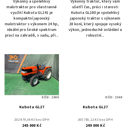
Výkonný a spolehlivý
Výkonný traktor, který vám
malotraktor pro všestranné
ušetří čas, práci i starosti
využití Kubota GL241 je
Kubota GL280 je spolehlivý
kompaktní japonský
japonský traktor s výkonem
malotraktor s výkonem 24 hp,
28 koní, který spojuje vysoký
ideální pro široké spektrum
výkon, jednoduché ovládání a
prací na zahradě, v sadu, při...
robustní...
KÓD:
2486
KÓD:
2548
Kubota GL27
Kubota GL27
202 479,34 Kč bez DPH
205 785,12 Kč bez DPH
245 000 Kč
249 000 Kč