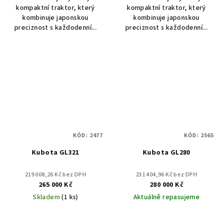
kompaktní traktor, který
kompaktní traktor, který
kombinuje japonskou
kombinuje japonskou
preciznost s každodenní...
preciznost s každodenní...
KÓD:
2477
KÓD:
2565
Kubota GL321
Kubota GL280
219 008,26 Kč bez DPH
231 404,96 Kč bez DPH
265 000 Kč
280 000 Kč
Skladem
(1 ks)
Aktuálně repasujeme