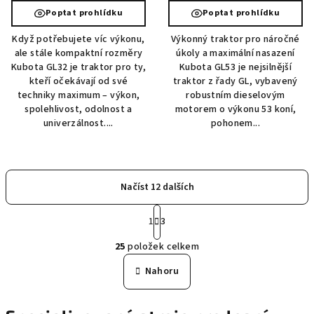
Poptat prohlídku
Poptat prohlídku
Když potřebujete víc výkonu,
Výkonný traktor pro náročné
ale stále kompaktní rozměry
úkoly a maximální nasazení
Kubota GL32 je traktor pro ty,
Kubota GL53 je nejsilnější
kteří očekávají od své
traktor z řady GL, vybavený
techniky maximum – výkon,
robustním dieselovým
spolehlivost, odolnost a
motorem o výkonu 53 koní,
univerzálnost....
pohonem...
Načíst 12 dalších
S
1
3
t
O
r
25
položek celkem
á
v
n
l
Nahoru
k
á
o
d
v