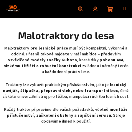
Přejít
na
obsah
Nákupní
Hledat
Přihlášení
Malotraktory do lesa
košík
Malotraktory
pro lesnické práce
musí být kompaktní, výkonné a
odolné. Přesně takové najdete v naší nabídce – především
osvědčené modely značky Kubota
, které díky
pohonu 4×4,
nízkému těžišti a robustní konstrukci
zvládnou i náročný terén
a každodenní práci v lese.
Traktory lze vybavit praktickým příslušenstvím, jako je
lesnický
naviják
,
štípačka
, přepravní
vlek
, nebo
transportní box
, čímž
získáte univerzální stroj pro těžbu, manipulaci i údržbu lesních cest.
Každý traktor připravíme dle vašich požadavků, včetně
montáže
příslušenství, zaškolení obsluhy a zajištění servisu
. Stroje
dodáváme ihned k použití.