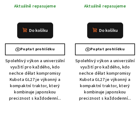
Aktuálně repasujeme
Aktuálně repasujeme
Do košíku
Do košíku
Poptat prohlídku
Poptat prohlídku
Spolehlivý výkon a univerzální
Spolehlivý výkon a univerzální
využití pro každého, kdo
využití pro každého, kdo
nechce dělat kompromisy
nechce dělat kompromisy
Kubota GL27 je výkonný a
Kubota GL27 je výkonný a
kompaktní traktor, který
kompaktní traktor, který
kombinuje japonskou
kombinuje japonskou
preciznost s každodenní...
preciznost s každodenní...