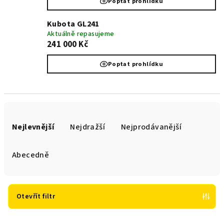
Poptat prohlídku
Kubota GL241
Aktuálně repasujeme
241 000 Kč
Poptat prohlídku
Ř
a
Nejlevnější
Nejdražší
Nejprodávanější
z
e
Abecedně
n
í
p
Otevřít filtr
r
V