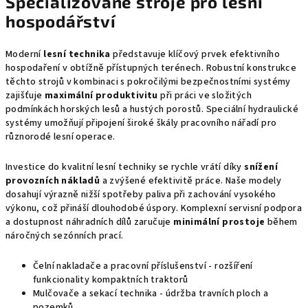
Specializované stroje pro lesní
a
á
n
c
hospodářství
í
í
p
Moderní
lesní technika
představuje klíčový prvek efektivního
r
hospodaření v obtížně přístupných terénech. Robustní konstrukce
v
těchto strojů v kombinaci s pokročilými bezpečnostními systémy
zajišťuje
maximální produktivitu
při práci ve složitých
k
podmínkách horských lesů a hustých porostů. Speciální hydraulické
y
systémy umožňují připojení široké škály pracovního nářadí pro
v
různorodé lesní operace.
ý
p
Investice do kvalitní lesní techniky se rychle vrátí díky
snížení
i
provozních nákladů
a zvýšené efektivitě práce. Naše modely
s
dosahují výrazně nižší spotřeby paliva při zachování vysokého
u
výkonu, což přináší dlouhodobé úspory. Komplexní servisní podpora
a dostupnost náhradních dílů zaručuje
minimální prostoje
během
náročných sezónních prací.
Čelní nakladače a pracovní příslušenství -
rozšíření
funkcionality kompaktních traktorů
Mulčovače a sekací technika
- údržba travních ploch a
pozemků