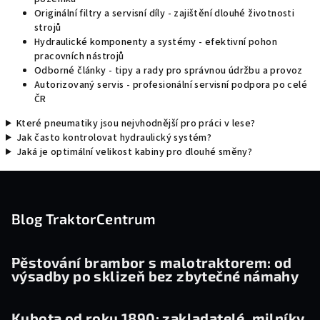
Originální filtry a servisní díly
- zajištění dlouhé životnosti
strojů
Hydraulické komponenty a systémy
- efektivní pohon
pracovních nástrojů
Odborné články
- tipy a rady pro správnou údržbu a provoz
Autorizovaný servis
- profesionální servisní podpora po celé
ČR
Které pneumatiky jsou nejvhodnější pro práci v lese?
Jak často kontrolovat hydraulický systém?
Jaká je optimální velikost kabiny pro dlouhé směny?
Z
á
p
Blog TraktorCentrum
a
t
Pěstování brambor s malotraktorem: od
výsadby po sklizeň bez zbytečné námahy
í
Kubota od roku 1890: zakladatelé, milníky