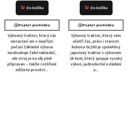
Do košíku
Do košíku
Poptat prohlídku
Poptat prohlídku
Výkonný traktor, který vás
Výkonný traktor, který vám
nezastaví ani v nepřízni
ušetří čas, práci i starosti
počasí Základní výbava
Kubota GL280 je spolehlivý
neobsahuje čelní nakladač,
japonský traktor s výkonem
ale stroj je na něj plně
28 koní, který spojuje vysoký
připraven – takže rozšíření
výkon, jednoduché ovládání
můžete provést...
a...