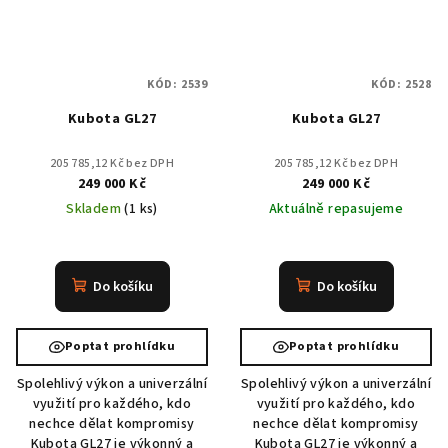
KÓD:
2539
KÓD:
2528
Kubota GL27
Kubota GL27
205 785,12 Kč bez DPH
205 785,12 Kč bez DPH
249 000 Kč
249 000 Kč
Skladem
(1 ks)
Aktuálně repasujeme
Do košíku
Do košíku
Poptat prohlídku
Poptat prohlídku
Spolehlivý výkon a univerzální
Spolehlivý výkon a univerzální
využití pro každého, kdo
využití pro každého, kdo
nechce dělat kompromisy
nechce dělat kompromisy
Kubota GL27 je výkonný a
Kubota GL27 je výkonný a