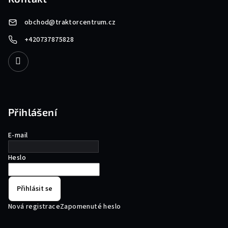
obchod
@
traktorcentrum.cz
+420737875828
Přihlášení
E-mail
Heslo
Přihlásit se
Nová registrace
Zapomenuté heslo