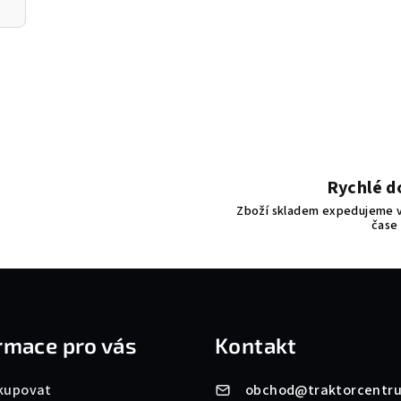
Rychlé d
Zboží skladem expedujeme v
čase
rmace pro vás
Kontakt
kupovat
obchod
@
traktorcentr