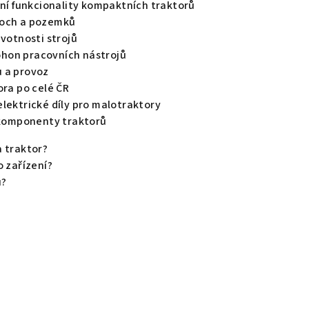
ní funkcionality kompaktních traktorů
loch a pozemků
ivotnosti strojů
ohon pracovních nástrojů
u a provoz
ora po celé ČR
elektrické díly pro malotraktory
í komponenty traktorů
 traktor?
 zařízení?
ů?