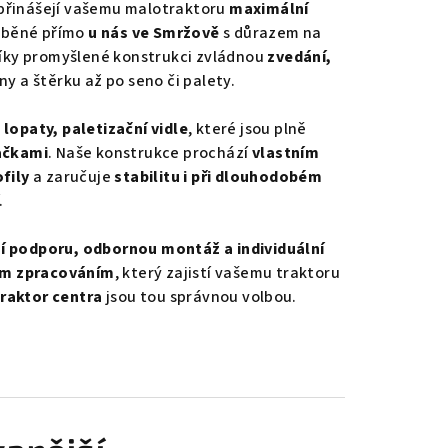
přinášejí vašemu malotraktoru
maximální
ráběné přímo
u nás ve Smržově
s důrazem na
Díky promyšlené konstrukci zvládnou
zvedání,
y a štěrku až po seno či palety.
lopaty, paletizační vidle
, které jsou plně
ačkami
. Naše konstrukce prochází
vlastním
fily
a zaručuje
stabilitu i při dlouhodobém
.
í podporu, odbornou montáž a individuální
ním zpracováním
, který zajistí vašemu traktoru
Traktor centra
jsou tou správnou volbou.