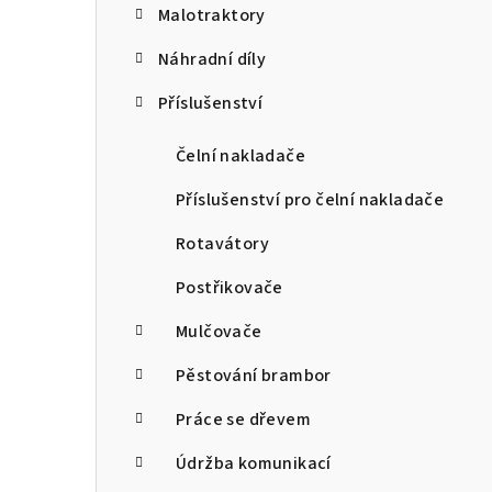
Malotraktory
t
Náhradní díly
r
Příslušenství
a
n
Čelní nakladače
n
Příslušenství pro čelní nakladače
í
Rotavátory
p
Postřikovače
a
Mulčovače
n
Pěstování brambor
e
Práce se dřevem
l
Údržba komunikací