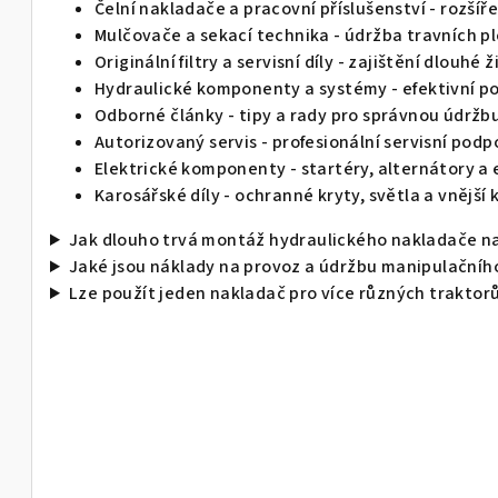
Čelní nakladače a pracovní příslušenství -
rozšíře
y
Mulčovače a sekací technika
- údržba travních p
v
Originální filtry a servisní díly
- zajištění dlouhé ž
ý
Hydraulické komponenty a systémy
- efektivní p
p
Odborné články
- tipy a rady pro správnou údržb
i
Autorizovaný servis
- profesionální servisní podp
Elektrické komponenty
- startéry, alternátory a 
s
Karosářské díly
- ochranné kryty, světla a vnějš
u
Jak dlouho trvá montáž hydraulického nakladače na
Jaké jsou náklady na provoz a údržbu manipulačního
Lze použít jeden nakladač pro více různých traktor