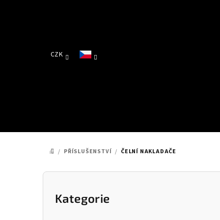
Přejít
na
obsah
CZK
/
PŘÍSLUŠENSTVÍ
/
ČELNÍ NAKLADAČE
DOMŮ
P
o
Kategorie
Přeskočit
kategorie
s