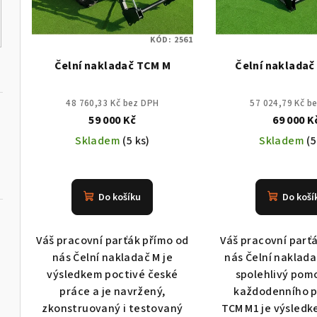
p
s
r
KÓD:
2561
p
o
Čelní nakladač TCM M
Čelní nakladač
r
d
o
u
48 760,33 Kč bez DPH
57 024,79 Kč b
59 000 Kč
69 000 K
d
k
Skladem
(5 ks)
Skladem
(5
u
t
k
ů
Do košíku
Do koší
t
ů
Váš pracovní parťák přímo od
Váš pracovní parť
nás Čelní nakladač M je
nás Čelní naklada
výsledkem poctivé české
spolehlivý pom
práce a je navržený,
každodenního 
zkonstruovaný i testovaný
TCM M1 je výsledk