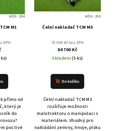
KÓD:
254
KÓD:
253
 TCM M1
Čelní nakladač TCM M3
ez DPH
70 000 Kč bez DPH
č
84 700 Kč
 ks)
Skladem
(5 ks)
ku
Do košíku
ák přímo od
Čelní nakladač TCM M3
č, který je
rozšiřuje možnosti
ocník do
malotraktoru o manipulaci s
provozu?
materiálem. Vhodný pro
em poctivé
nakládání zeminy, hnoje, písku