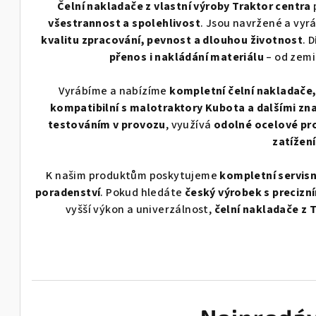
Čelní nakladače z vlastní výroby Traktor centra
všestrannost a spolehlivost
. Jsou navržené a vy
kvalitu zpracování, pevnost a dlouhou životnost
. 
přenos i nakládání materiálu
– od zemin
Vyrábíme a nabízíme
kompletní čelní nakladače, 
kompatibilní s malotraktory Kubota a dalšími zn
testováním v provozu
, využívá
odolné ocelové pro
zatížení
K našim produktům poskytujeme
kompletní servisn
poradenství
. Pokud hledáte
český výrobek s preciz
vyšší výkon a univerzálnost,
čelní nakladače z 