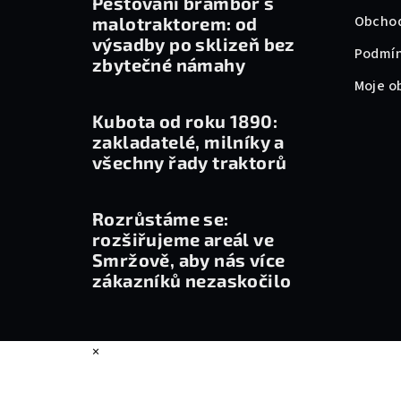
Pěstování brambor s
t
Obchod
malotraktorem: od
výsadby po sklizeň bez
í
Podmín
zbytečné námahy
Moje o
Kubota od roku 1890:
zakladatelé, milníky a
všechny řady traktorů
Rozrůstáme se:
rozšiřujeme areál ve
Smržově, aby nás více
zákazníků nezaskočilo
×