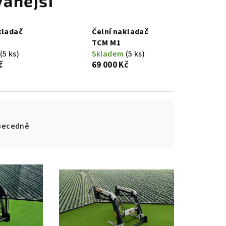
anější
kladač
Čelní nakladač
TCM M1
(5 ks)
Skladem
(5 ks)
č
69 000 Kč
becedně