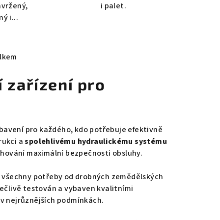
avržený,
i palet.
ý i...
elkem
 zařízení pro
ybavení pro každého, kdo potřebuje efektivně
rukci a
spolehlivému hydraulickému systému
achování maximální bezpečnosti obsluhy.
 všechny potřeby od drobných zemědělských
pečlivě testován a vybaven kvalitními
v nejrůznějších podmínkách.