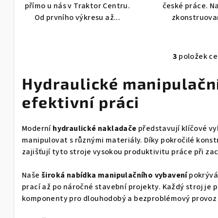
přímo u nás v Traktor Centru.
české práce. N
Od prvního výkresu až...
zkonstruovan
3
položek c
O
v
Hydraulické manipulační
l
efektivní práci
á
d
Moderní
hydraulické nakladače
představují klíčové v
a
manipulovat s různými materiály. Díky pokročilé konst
c
zajišťují tyto stroje vysokou produktivitu práce při z
í
p
Naše
široká nabídka manipulačního vybavení
pokrývá
r
prací až po náročné stavební projekty. Každý stroj je 
v
komponenty pro dlouhodobý a bezproblémový provoz 
k