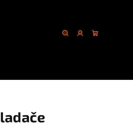
Hledat
Přihlášení
Nákupní
košík
kladače