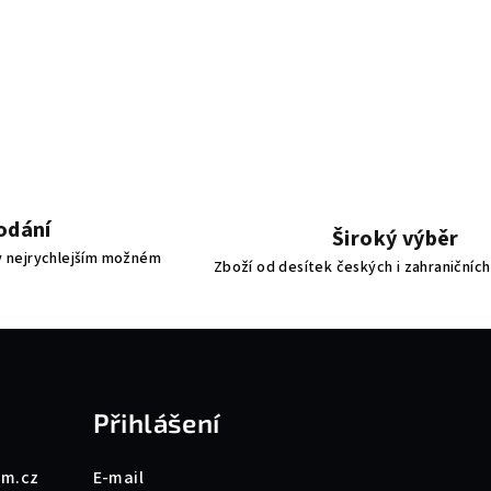
odání
Široký výběr
 nejrychlejším možném
Zboží od desítek českých i zahraničníc
Přihlášení
um.cz
E-mail