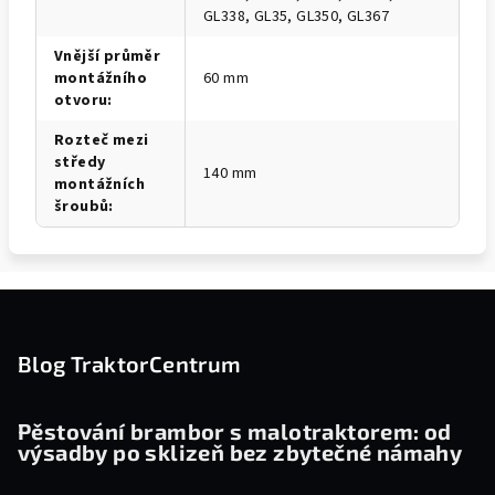
GL338, GL35, GL350, GL367
Vnější průměr
montážního
60 mm
otvoru
:
Rozteč mezi
středy
140 mm
montážních
šroubů
:
Z
á
p
Blog TraktorCentrum
a
t
Pěstování brambor s malotraktorem: od
výsadby po sklizeň bez zbytečné námahy
í