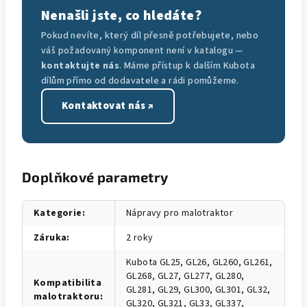
Nenašli jste, co hledáte?
Pokud nevíte, který díl přesně potřebujete, nebo
váš požadovaný komponent není v katalogu —
kontaktujte nás
. Máme přístup k dalším Kubota
dílům přímo od dodavatele a rádi pomůžeme.
Kontaktovat nás ↗
Doplňkové parametry
Kategorie
:
Nápravy pro malotraktor
Záruka
:
2 roky
Kubota GL25, GL26, GL260, GL261,
GL268, GL27, GL277, GL280,
Kompatibilita
GL281, GL29, GL300, GL301, GL32,
malotraktoru
:
GL320, GL321, GL33, GL337,