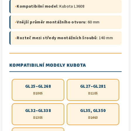
▸
Kompatibilní model
: Kubota L3608
▸
Vnější průměr montážního otvoru
: 60 mm
▸
Rozteč mezi středy montážních šroubů
: 140 mm
KOMPATIBILNÍ MODELY KUBOTA
GL25–GL268
GL27–GL281
D1005
D1105
GL32–GL338
GL35, GL350
D1305
D1463