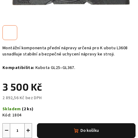
Montážní komponenta přední nápravy určená pro K ubotu L3608
usnadňuje stabilní a bezpečné uchycení nápravy ke stroji.
Kompatibilita:
Kubota GL25–GL367.
3 500 Kč
2 892,56 Kč bez DPH
Měrná
Skladem
(2 ks)
cena:
Kód:
1804
−
+
Do košíku