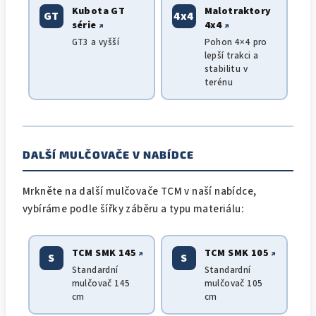
Kubota GT
Malotraktory
GT
4x4
série
4x4
↗
↗
GT3 a vyšší
Pohon 4×4 pro
lepší trakci a
stabilitu v
terénu
DALŠÍ MULČOVAČE V NABÍDCE
Mrkněte na další mulčovače TCM v naší nabídce,
vybíráme podle šířky záběru a typu materiálu:
TCM SMK 145
TCM SMK 105
↗
↗
S
S
Standardní
Standardní
mulčovač 145
mulčovač 105
cm
cm