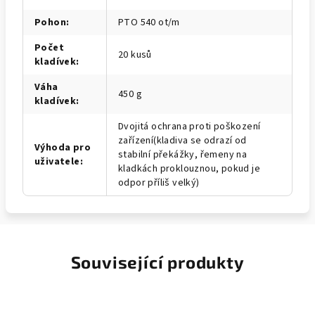
Pohon
:
PTO 540 ot/m
Počet
20 kusů
kladívek
:
Váha
450 g
kladívek
:
Dvojitá ochrana proti poškození
zařízení(kladiva se odrazí od
Výhoda pro
stabilní překážky, řemeny na
uživatele
:
kladkách proklouznou, pokud je
odpor příliš velký)
Související produkty