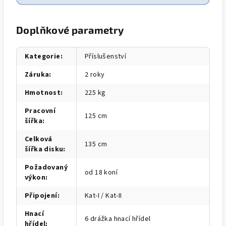
Doplňkové parametry
Kategorie
:
Příslušenství
Záruka
:
2 roky
Hmotnost
:
225 kg
Pracovní
125 cm
šířka
:
Celková
135 cm
šířka disku
:
Požadovaný
od 18 koní
výkon
:
Připojení
:
Kat-I / Kat-II
Hnací
6 drážka hnací hřídel
hřídel
: