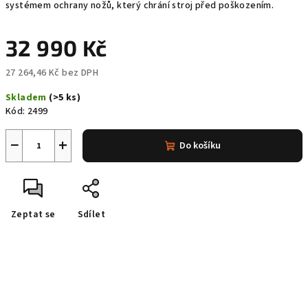
systémem ochrany nožů, který chrání stroj před poškozením.
32 990 Kč
27 264,46 Kč bez DPH
Měrná
Skladem
(>5 ks)
cena:
Kód:
2499
−
+
Do košíku
Zeptat se
Sdílet