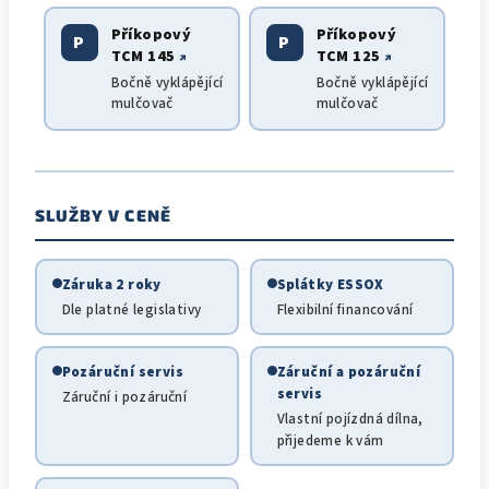
Příkopový
Příkopový
P
P
TCM 145
TCM 125
↗
↗
Bočně vyklápějící
Bočně vyklápějící
mulčovač
mulčovač
SLUŽBY V CENĚ
Záruka 2 roky
Splátky ESSOX
Dle platné legislativy
Flexibilní financování
Pozáruční servis
Záruční a pozáruční
servis
Záruční i pozáruční
Vlastní pojízdná dílna,
přijedeme k vám