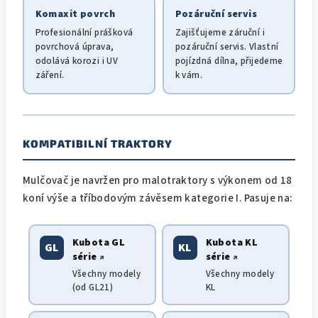
Komaxit povrch
Pozáruční servis
Profesionální prášková
Zajišťujeme záruční i
povrchová úprava,
pozáruční servis. Vlastní
odolává korozi i UV
pojízdná dílna, přijedeme
záření.
k vám.
KOMPATIBILNÍ TRAKTORY
Mulčovač je navržen pro malotraktory s výkonem od 18
koní výše a tříbodovým závěsem kategorie I. Pasuje na:
Kubota GL
Kubota KL
GL
KL
série
série
↗
↗
Všechny modely
Všechny modely
(od GL21)
KL