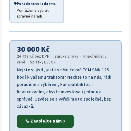
Poradenství zdarma
Pomůžeme vybrat
správné nářadí
30 000 Kč
24 793
Kč bez DPH · Záruka 2 roky · Hnací hřídel v
ceně · Splátky ESSOX
Nejste si jistí, jestli se Mulčovač TCM SMK 125
hodí k vašemu traktoru? Nechte to na nás, rádi
poradíme s výběrem, kompatibilitou i
financováním, abyste investovali jednou a
správně. Ozvěte se a vyřešíme to společně, bez
závazků.
📞 Zavolejte nám ↗