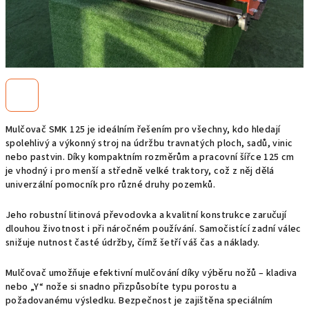
Mulčovač SMK 125 je ideálním řešením pro všechny, kdo hledají
spolehlivý a výkonný stroj na údržbu travnatých ploch, sadů, vinic
nebo pastvin. Díky kompaktním rozměrům a pracovní šířce 125 cm
je vhodný i pro menší a středně velké traktory, což z něj dělá
univerzální pomocník pro různé druhy pozemků.
Jeho robustní litinová převodovka a kvalitní konstrukce zaručují
dlouhou životnost i při náročném používání. Samočistící zadní válec
snižuje nutnost časté údržby, čímž šetří váš čas a náklady.
Mulčovač umožňuje efektivní mulčování díky výběru nožů – kladiva
nebo „Y“ nože si snadno přizpůsobíte typu porostu a
požadovanému výsledku. Bezpečnost je zajištěna speciálním