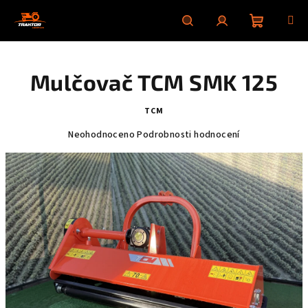
Přejít
na
obsah
Nákupní
Hledat
Přihlášení
Mulčovač TCM SMK 125
košík
TCM
Průměrné
Neohodnoceno
Podrobnosti hodnocení
hodnocení
produktu
je
0,0
z
5
hvězdiček.