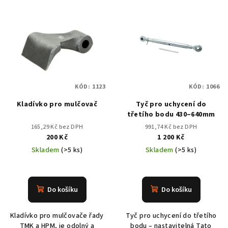
KÓD:
1123
KÓD:
1066
Kladívko pro mulčovač
Tyč pro uchycení do
třetího bodu 430–640mm
165,29 Kč bez DPH
991,74 Kč bez DPH
200 Kč
1 200 Kč
Skladem
(>5 ks)
Skladem
(>5 ks)
Do košíku
Do košíku
Kladívko pro mulčovače řady
Tyč pro uchycení do třetího
TMK a HPM, je odolný a
bodu – nastavitelná Tato