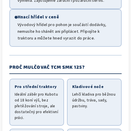
výměna. Zajišťujeme záruční i pozáruční servis.
Hnací hřídel v ceně
Vývodový hřídel pro pohon je součástí dodávky,
nemusíte ho shánět ani připlácet. Připojíte k
traktoru a můžete hned vyrazit do práce.
PROČ MULČOVAČ TCM SMK 125?
Pro střední traktory
Kladivové nože
Ideální záběr pro Kubotu
Lehčí kladiva pro běžnou
od 18 koní výš, bez
údržbu, tráva, sady,
přetěžování stroje, ale
pastviny.
dostatečný pro efektivní
práci.