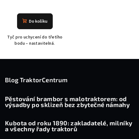
Do košíku
Tyč pro uchycení do třetího
bodu – nastavitelná.
Z
á
p
Blog TraktorCentrum
a
t
Pěstování brambor s malotraktorem: od
výsadby po sklizeň bez zbytečné námahy
í
Kubota od roku 1890: zakladatelé, milníky
a všechny řady traktorů