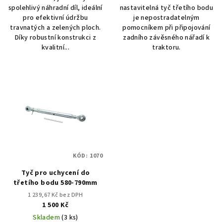
spolehlivý náhradní díl, ideální
nastavitelná tyč třetího bodu
pro efektivní údržbu
je nepostradatelným
travnatých a zelených ploch.
pomocníkem při připojování
Díky robustní konstrukci z
zadního závěsného nářadí k
kvalitní...
traktoru.
KÓD:
1070
Tyč pro uchycení do
třetího bodu 580-790mm
1 239,67 Kč bez DPH
1 500 Kč
Skladem
(3 ks)