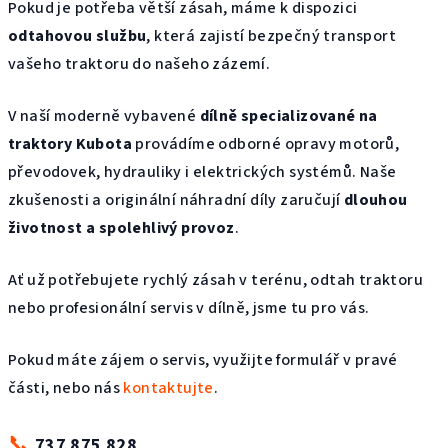
Pokud je potřeba větší zásah, máme k dispozici
odtahovou službu
, která zajistí bezpečný transport
vašeho traktoru do našeho zázemí.
V naší moderně vybavené
dílně specializované na
traktory Kubota
provádíme odborné opravy motorů,
převodovek, hydrauliky i elektrických systémů. Naše
zkušenosti a originální náhradní díly zaručují
dlouhou
životnost a spolehlivý provoz
.
Ať už potřebujete rychlý zásah v terénu, odtah traktoru
nebo profesionální servis v dílně, jsme tu pro vás.
Pokud máte zájem o servis, využijte formulář v pravé
části, nebo nás
kontaktujte
.
📞
737 875 828