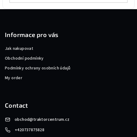
F
o
o
Informace pro vás
t
e
Jak nakupovat
r
Obchodní podmínky
Podmínky ochrany osobních údajů
My order
Contact
obchod
@
traktorcentrum.cz
+420737875828