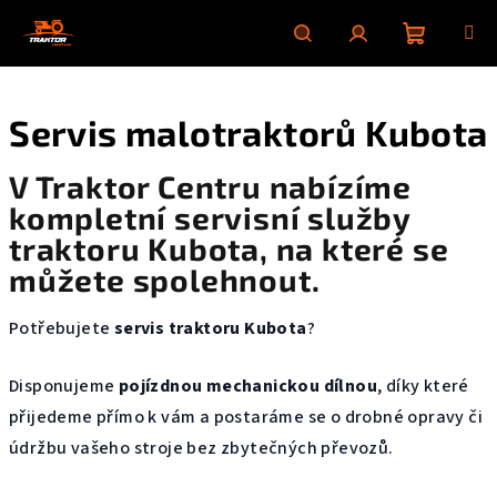
Skip
to
content
Shoppin
Search
Login
Servis malotraktorů Kubota
cart
V Traktor Centru nabízíme
kompletní servisní služby
traktoru Kubota
, na které se
můžete spolehnout.
Potřebujete
servis traktoru Kubota
?
Disponujeme
pojízdnou mechanickou dílnou
, díky které
přijedeme přímo k vám a postaráme se o drobné opravy či
údržbu vašeho stroje bez zbytečných převozů.