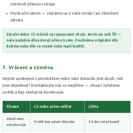
nutnosti převozu stroje.
Pozáruční servis — staráme se o vaše stroje i po skončení
záruky.
Záruční doba: 12 měsíců na repasované stroje.
Servis po celé ČR —
naše pojízdná dílna dorazí přímo k vám.
Používáme originální díly
Kubota nebo díly ve stejné nebo lepší kvalitě.
7. Vrácení a výměna
Nejste spokojeni s produktem nebo vám dorazilo jiné zboží, než
jste objednali? Kontaktujte nás co nejdříve — situaci vyřešíme
rychle a bez zbytečné byrokracie.
Situace
Co máte právo udělat
Lhůta
Zboží vám
Vrátit bez udaní důvodu
14 dní od převzetí
nevyhovuje