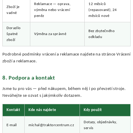
Reklamace — oprava,
12 měsíců
Zboží je
výměna nebo vrácení
(repasované), 24
vadné
peněz
měsíců nové
Dorazilo
Bez zbytečného
špatné
Výměna za správné
odkladu
zboží
Podrobné podmínky vrácení a reklamace najdete na stránce Vrácení
zboží a reklamace.
8. Podpora a kontakt
Jsme tu pro vás — před nákupem, během něj i po převzetí stroje.
Neváhejte se ozvat s jakýmkoliv dotazem.
Kontakt
Kde nás najdete
Kdy použít
Dotazy, objednávky,
E-mail
michal@traktorcentrum.cz
servis