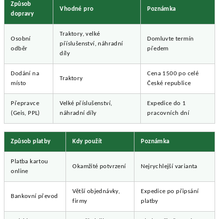
Způsob
Vhodné pro
Poznámka
dopravy
Traktory, velké
Osobní
Domluvte termín
příslušenství, náhradní
odběr
předem
díly
Dodání na
Cena 1500 po celé
Traktory
místo
České republice
Přepravce
Velké příslušenství,
Expedice do 1
(Geis, PPL)
náhradní díly
pracovních dní
Způsob platby
Kdy použít
Poznámka
Platba kartou
Okamžité potvrzení
Nejrychlejší varianta
online
Větší objednávky,
Expedice po připsání
Bankovní převod
firmy
platby