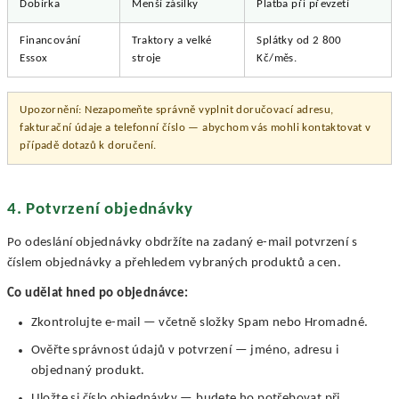
Dobírka
Menší zásilky
Platba při převzetí
Financování
Traktory a velké
Splátky od 2 800
Essox
stroje
Kč/měs.
Upozornění: Nezapomeňte správně vyplnit doručovací adresu,
fakturační údaje a telefonní číslo — abychom vás mohli kontaktovat v
případě dotazů k doručení.
4. Potvrzení objednávky
Po odeslání objednávky obdržíte na zadaný e-mail potvrzení s
číslem objednávky a přehledem vybraných produktů a cen.
Co udělat hned po objednávce:
Zkontrolujte e-mail — včetně složky Spam nebo Hromadné.
Ověřte správnost údajů v potvrzení — jméno, adresu i
objednaný produkt.
Uložte si číslo objednávky — budete ho potřebovat při