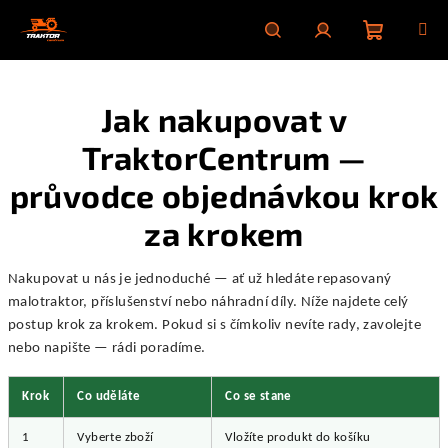
Přejít
na
obsah
Nákupní
Hledat
Přihlášení
Jak nakupovat v
košík
TraktorCentrum —
průvodce objednávkou krok
za krokem
Nakupovat u nás je jednoduché — ať už hledáte repasovaný
malotraktor, příslušenství nebo náhradní díly. Níže najdete celý
postup krok za krokem. Pokud si s čímkoliv nevíte rady, zavolejte
nebo napište — rádi poradíme.
Krok
Co uděláte
Co se stane
1
Vyberte zboží
Vložíte produkt do košíku