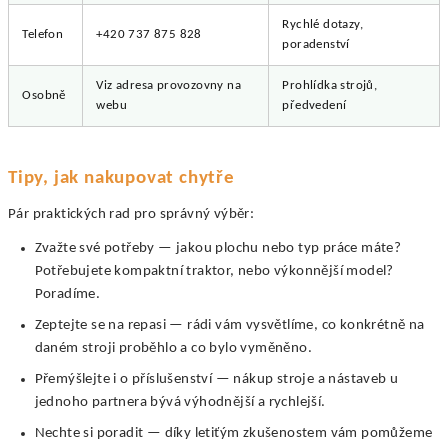
Rychlé dotazy,
Telefon
+420 737 875 828
poradenství
Viz adresa provozovny na
Prohlídka strojů,
Osobně
webu
předvedení
Tipy, jak nakupovat chytře
Pár praktických rad pro správný výběr:
Zvažte své potřeby — jakou plochu nebo typ práce máte?
Potřebujete kompaktní traktor, nebo výkonnější model?
Poradíme.
Zeptejte se na repasi — rádi vám vysvětlíme, co konkrétně na
daném stroji proběhlo a co bylo vyměněno.
Přemýšlejte i o příslušenství — nákup stroje a nástaveb u
jednoho partnera bývá výhodnější a rychlejší.
Nechte si poradit — díky letiťým zkušenostem vám pomůžeme