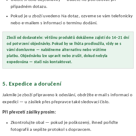
případném dotazu.
Pokud je u zboží uvedeno Na dotaz, ozveme se vám telefonicky
nebo e-mailem s informací o termínu dodání.
Zboží od dodavatele: většinu produktů dokážeme zajistí do 14–21 dní
od potvrzení objednávky.
Pokud by se lhůta prodloužila, vždy se s
vámi domluvme — nabídneme alternativu nebo vrátíme
platbu.
Objednávku lze upravit nebo zrušit, dokud nebyla
expedována — stačí nás kontaktovat.
5. Expedice a doručení
Jakmile je zboží připraveno k odeslání, obdržíte e-mail s informací o
expedici — u zásilek přes přepravce také sledovací číslo.
Při převzetí zásilky prosím:
Zkontrolujte obal — pokud je poškozený, ihned pořiďte
fotografii a sepište protokol s dopravcem.