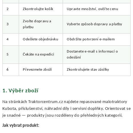
2
Zkontrolujte košík
Upravte množství, ověřte cenu
Zvolte dopravu a
3
Vyberte způsob dopravy a platby
platbu
4
Odešlete objednávku
Obdržíte potvrzení e-mailem
Dostanete e-mail s informací o
5
Čekáte na expedici
odeslání
6
Převezmete zboží
Zkontrolujete stav zásilky
1. Výběr zboží
Na stránkách Traktorcentrum.cz najdete repasované malotraktory
Kubota, příslušenství, náhradní díly i servisní doplňky. Orientovat se
je snadné — produkty jsou rozděleny do přehledných kategorií.
Jak vybrat produkt: