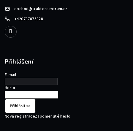
obchod
@
traktorcentrum.cz
+420737875828
Přihlášení
E-mail
Heslo
Přihlásit se
Nová registrace
Zapomenuté heslo