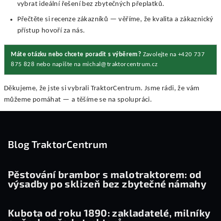
vybrat ideální řešení bez zbytečných přeplatků.
Přečtěte si recenze zákazníků — věříme, že kvalita a zákaznický
přístup hovoří za nás.
Máte otázku nebo chcete poradit s výběrem?
Zavolejte na +420 737
875 828 nebo napište na michal@traktorcentrum.cz
Děkujeme, že jste si vybrali TraktorCentrum. Jsme rádi, že vám
můžeme pomáhat — a těšíme se na spolupráci.
Z
á
p
Blog TraktorCentrum
a
t
Pěstování brambor s malotraktorem: od
výsadby po sklizeň bez zbytečné námahy
í
Kubota od roku 1890: zakladatelé, milníky