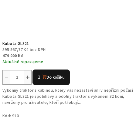
Kubota GL321
395 867,77 Kč bez DPH
479 000 Kč
Aktuálně repasujeme
−
+
Do košíku
Výkonný traktor s kabinou, který vás nezastaví ani v nepřízni počasí
Kubota GL321 je spolehlivý a odolný traktor s výkonem 32 koní,
navržený pro uživatele, kteří potřebují...
Kód:
910