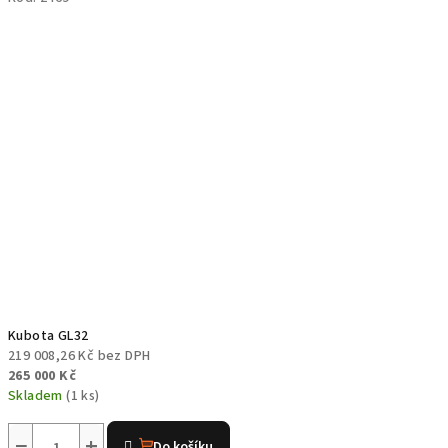
Kubota GL32
219 008,26 Kč bez DPH
265 000 Kč
Skladem
(1 ks)
Průměrné
hodnocení
−
+
Do košíku