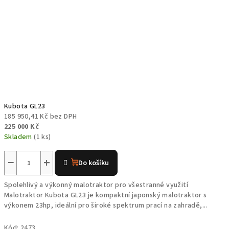
Kubota GL23
185 950,41 Kč bez DPH
225 000 Kč
Skladem
(1 ks)
−
+
Do košíku
Spolehlivý a výkonný malotraktor pro všestranné využití
Malotraktor Kubota GL23 je kompaktní japonský malotraktor s
výkonem 23hp, ideální pro široké spektrum prací na zahradě,...
Kód:
2473