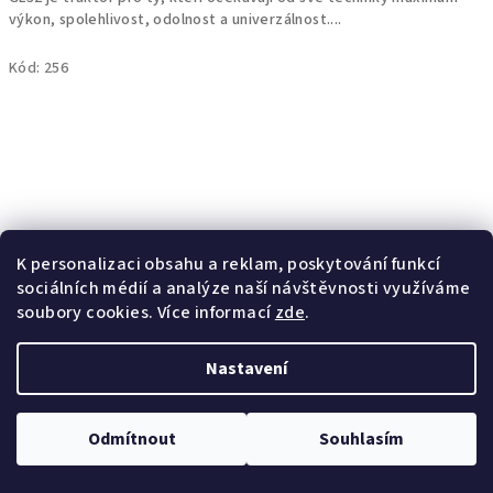
výkon, spolehlivost, odolnost a univerzálnost....
Kód:
256
K personalizaci obsahu a reklam, poskytování funkcí
sociálních médií a analýze naší návštěvnosti využíváme
soubory cookies. Více informací
zde
.
Nastavení
Odmítnout
Souhlasím
Kubota GL467
359 000 Kč bez DPH
434 390 Kč