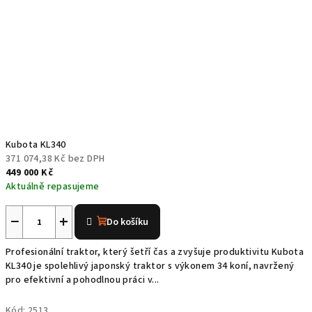
Kubota KL340
371 074,38 Kč bez DPH
449 000 Kč
Aktuálně repasujeme
Průměrné
hodnocení
−
+
Do košíku
produktu
je
Profesionální traktor, který šetří čas a zvyšuje produktivitu Kubota
5,0
KL340 je spolehlivý japonský traktor s výkonem 34 koní, navržený
z
pro efektivní a pohodlnou práci v...
5
hvězdiček.
Kód:
2513