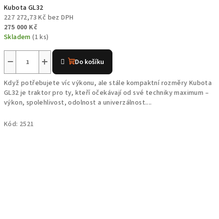
Kubota GL32
227 272,73 Kč bez DPH
275 000 Kč
Skladem
(1 ks)
−
+
Do košíku
Když potřebujete víc výkonu, ale stále kompaktní rozměry Kubota
GL32 je traktor pro ty, kteří očekávají od své techniky maximum –
výkon, spolehlivost, odolnost a univerzálnost....
Kód:
2521