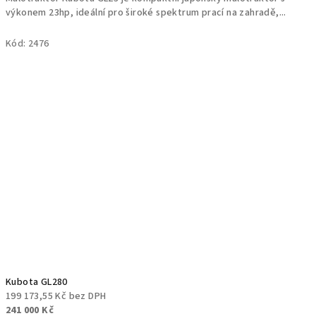
z
výkonem 23hp, ideální pro široké spektrum prací na zahradě,...
5
hvězdiček.
Kód:
2476
Kubota GL280
199 173,55 Kč bez DPH
241 000 Kč