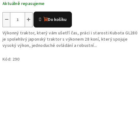
Aktuálně repasujeme
−
+
Do košíku
Výkonný traktor, který vám ušetří čas, práci i starosti Kubota GL280
je spolehlivý japonský traktor s výkonem 28 koní, který spojuje
vysoký výkon, jednoduché ovládání a robustní...
Kód:
290