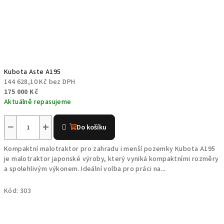
Kubota Aste A195
144 628,10 Kč bez DPH
175 000 Kč
Aktuálně repasujeme
−
+
Do košíku
Kompaktní malotraktor pro zahradu i menší pozemky Kubota A195
je malotraktor japonské výroby, který vyniká kompaktními rozměry
a spolehlivým výkonem. Ideální volba pro práci na...
Kód:
303