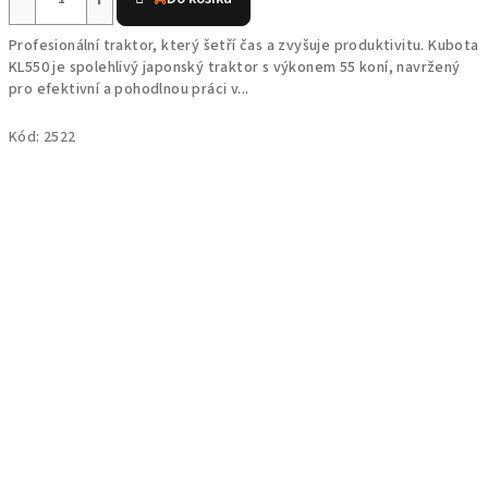
produktu
je
Profesionální traktor, který šetří čas a zvyšuje produktivitu. Kubota
5,0
KL550 je spolehlivý japonský traktor s výkonem 55 koní, navržený
z
pro efektivní a pohodlnou práci v...
5
hvězdiček.
Kód:
2522