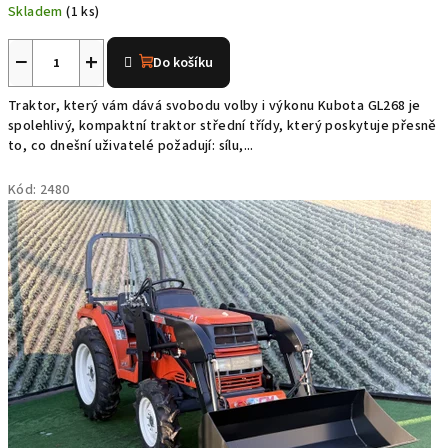
Skladem
(1 ks)
ý
Průměrné
c
hodnocení
−
+
Do košíku
produktu
h
je
Traktor, který vám dává svobodu volby i výkonu Kubota GL268 je
5,0
spolehlivý, kompaktní traktor střední třídy, který poskytuje přesně
m
z
to, co dnešní uživatelé požadují: sílu,...
5
a
hvězdiček.
Kód:
2480
l
o
t
r
a
k
t