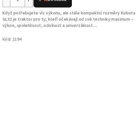
produktu
je
Když potřebujete víc výkonu, ale stále kompaktní rozměry Kubota
3,8
GL32 je traktor pro ty, kteří očekávají od své techniky maximum –
z
výkon, spolehlivost, odolnost a univerzálnost....
5
hvězdiček.
Kód:
2194