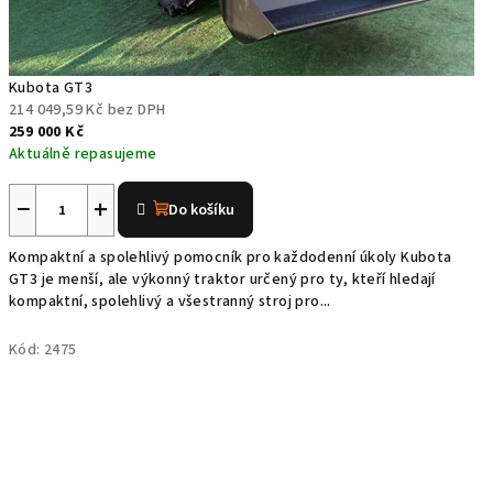
o
r
Kubota GT3
ů
214 049,59 Kč bez DPH
259 000 Kč
K
Aktuálně repasujeme
u
−
+
Do košíku
b
Kompaktní a spolehlivý pomocník pro každodenní úkoly Kubota
o
GT3 je menší, ale výkonný traktor určený pro ty, kteří hledají
kompaktní, spolehlivý a všestranný stroj pro...
t
Kód:
2475
a