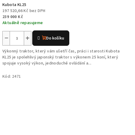
Kubota KL25
197 520,66 Kč bez DPH
239 000 Kč
Aktuálně repasujeme
Průměrné
hodnocení
−
+
Do košíku
produktu
je
Výkonný traktor, který vám ušetří čas, práci i starosti Kubota
4,4
KL25 je spolehlivý japonský traktor s výkonem 25 koní, který
z
spojuje vysoký výkon, jednoduché ovládání a...
5
hvězdiček.
Kód:
2471