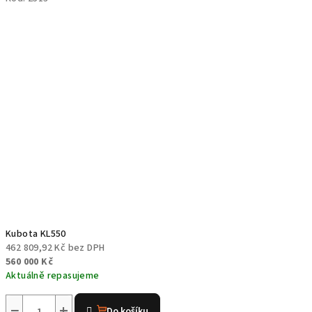
Kubota KL550
462 809,92 Kč bez DPH
560 000 Kč
Aktuálně repasujeme
Průměrné
hodnocení
−
+
Do košíku