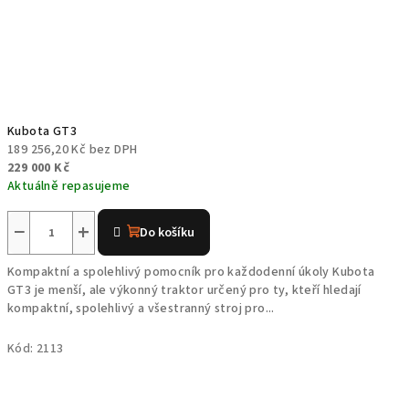
Kubota GT3
189 256,20 Kč bez DPH
229 000 Kč
Aktuálně repasujeme
−
+
Do košíku
Kompaktní a spolehlivý pomocník pro každodenní úkoly Kubota
GT3 je menší, ale výkonný traktor určený pro ty, kteří hledají
kompaktní, spolehlivý a všestranný stroj pro...
Kód:
2113