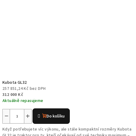
Kubota GL32
257 851,24 Kč bez DPH
312 000 Kč
Aktuálně repasujeme
−
+
Do košíku
Když potřebujete víc výkonu, ale stále kompaktní rozměry Kubota
GL32 je traktor pro ty, kteří očekávají od své techniky maximum –