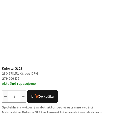
Kubota GL23
230 578,51 Kč bez DPH
279 000 Kč
Aktuálně repasujeme
Průměrné
hodnocení
−
+
Do košíku
produktu
je
Spolehlivý a výkonný malotraktor pro všestranné využití
3,6
Malotraktor Kubota GL23 je kompaktní japonský malotraktor s