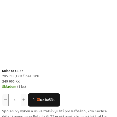
Kubota GL27
205 785,12 Kč bez DPH
249 000 Kč
Skladem
(1 ks)
−
+
Do košíku
Spolehlivý výkon a univerzální využití pro každého, kdo nechce
dělat kompromisy Kubota GL27 je výkonný a kompaktní traktor,