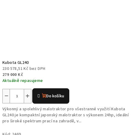
Kubota GL240
230 578,51 Kč bez DPH
279 000 Kč
Aktuálně repasujeme
−
+
Do košíku
Výkonný a spolehlivý malotraktor pro všestranné využití Kubota
GL240 je kompaktní japonský malotraktor s výkonem 24hp, ideální
pro široké spektrum prací na zahradě, v...
Kód:
2469