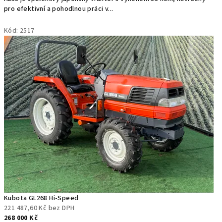
z
d
pro efektivní a pohodlnou práci v...
5
e
hvězdiček.
Kód:
2517
j
r
e
p
a
s
o
v
a
Kubota GL268 Hi-Speed
221 487,60 Kč bez DPH
n
268 000 Kč