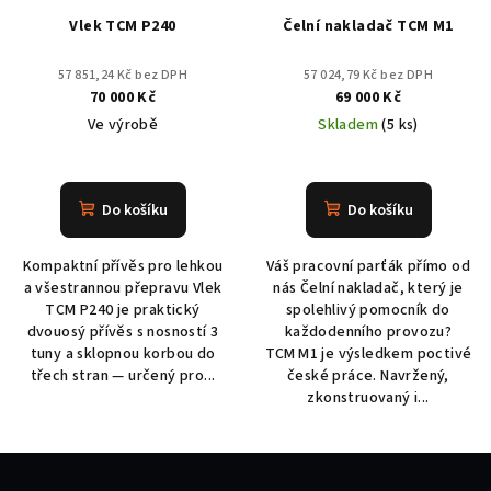
Vlek TCM P240
Čelní nakladač TCM M1
57 851,24 Kč bez DPH
57 024,79 Kč bez DPH
70 000 Kč
69 000 Kč
Ve výrobě
Skladem
(5 ks)
Do košíku
Do košíku
Kompaktní přívěs pro lehkou
Váš pracovní parťák přímo od
a všestrannou přepravu Vlek
nás Čelní nakladač, který je
TCM P240 je praktický
spolehlivý pomocník do
dvouosý přívěs s nosností 3
každodenního provozu?
tuny a sklopnou korbou do
TCM M1 je výsledkem poctivé
třech stran — určený pro...
české práce. Navržený,
zkonstruovaný i...
Z