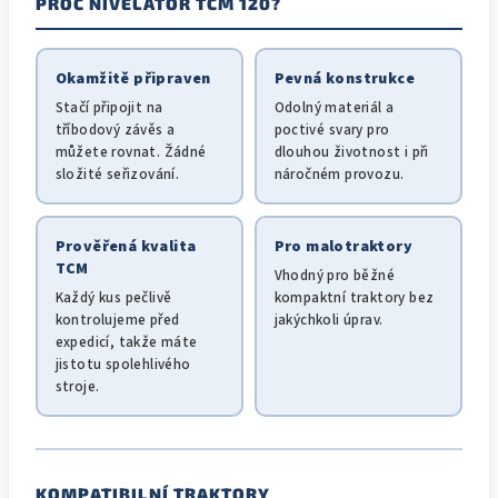
PROČ NIVELÁTOR TCM 120?
Okamžitě připraven
Pevná konstrukce
Stačí připojit na
Odolný materiál a
tříbodový závěs a
poctivé svary pro
můžete rovnat. Žádné
dlouhou životnost i při
složité seřizování.
náročném provozu.
Prověřená kvalita
Pro malotraktory
TCM
Vhodný pro běžné
Každý kus pečlivě
kompaktní traktory bez
kontrolujeme před
jakýchkoli úprav.
expedicí, takže máte
jistotu spolehlivého
stroje.
KOMPATIBILNÍ TRAKTORY