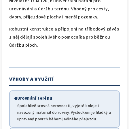
Nivelátor TCM 120 je univerzální nářadí pro
urovnávání a údržbu terénu. Vhodný pro cesty,
dvory, příjezdové plochy i menší pozemky.
Robustní konstrukce a připojení na tříbodový závěs
z něj dělají spolehlivého pomocníka pro běžnou
údržbu ploch.
VÝHODY A VYUŽITÍ
Urovnání terénu
Spolehlivě srovná nerovnosti, vyjeté koleje i
navezený materiál do roviny. Výsledkem je hladký a
upravený povrch během jediného přejezdu.