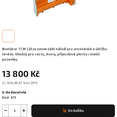
Nivelátor TCM 120 je univerzální nářadí pro urovnávání a údržbu
terénu. Vhodný pro cesty, dvory, příjezdové plochy i menší
pozemky.
13 800 Kč
11 404,96 Kč bez DPH
Měrná
U dodavatele
cena:
Kód:
475
−
+
Do košíku