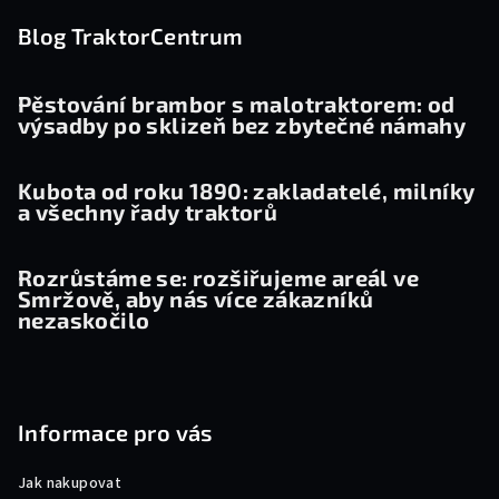
á
p
Blog TraktorCentrum
a
t
Pěstování brambor s malotraktorem: od
výsadby po sklizeň bez zbytečné námahy
í
Kubota od roku 1890: zakladatelé, milníky
a všechny řady traktorů
Rozrůstáme se: rozšiřujeme areál ve
Smržově, aby nás více zákazníků
nezaskočilo
Informace pro vás
Jak nakupovat