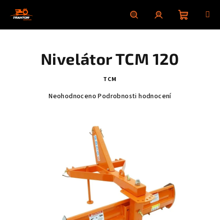
Přejít
na
obsah
Nákupní
Hledat
Přihlášení
Nivelátor TCM 120
košík
TCM
Průměrné
Neohodnoceno
Podrobnosti hodnocení
hodnocení
produktu
je
0,0
z
5
hvězdiček.