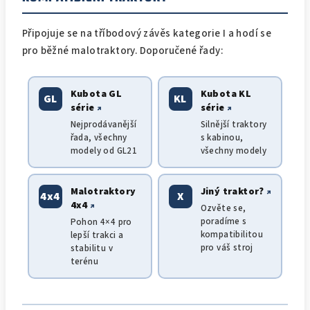
Připojuje se na tříbodový závěs kategorie I a hodí se
pro běžné malotraktory. Doporučené řady:
Kubota GL
Kubota KL
GL
KL
série
série
↗
↗
Nejprodávanější
Silnější traktory
řada, všechny
s kabinou,
modely od GL21
všechny modely
Malotraktory
Jiný traktor?
↗
4x4
X
4x4
↗
Ozvěte se,
poradíme s
Pohon 4×4 pro
kompatibilitou
lepší trakci a
pro váš stroj
stabilitu v
terénu