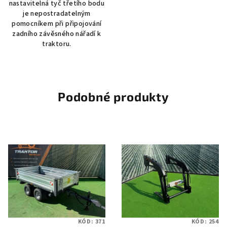
nastavitelná tyč třetího bodu
je nepostradatelným
pomocníkem při připojování
zadního závěsného nářadí k
traktoru.
Podobné produkty
KÓD:
371
KÓD:
254