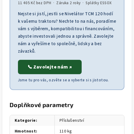
11 405 Kč bez DPH · Záruka 2 roky · Splátky ESSOX
Nejste si jistí, jestli se Nivelátor TCM 120 hodí
k vašemu traktoru? Nechte to na nás, poradíme
vám s výběrem, kompatibilitou i financováním,
abyste investovali jednou a správně. Zavolejte
nám a vyřešíme to společně, lidsky a bez
závazků.
📞 Zavolejte nám ↗
Jsme tu pro vás, ozvěte se a vyberte si s jistotou.
Doplňkové parametry
Kategorie
:
Příslušenství
Hmotnost
:
110 kg