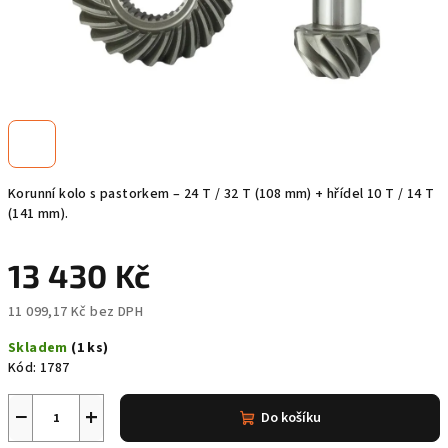
Korunní kolo s pastorkem – 24 T / 32 T (108 mm) + hřídel 10 T / 14 T
(141 mm).
13 430 Kč
11 099,17 Kč bez DPH
Měrná
Skladem
(1 ks)
cena:
Kód:
1787
−
+
Do košíku