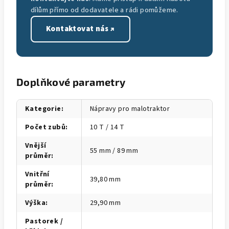
dílům přímo od dodavatele a rádi pomůžeme.
Kontaktovat nás ↗
Doplňkové parametry
Kategorie
:
Nápravy pro malotraktor
Počet zubů
:
10 T / 14 T
Vnější
55 mm / 89 mm
průměr
:
Vnitřní
39,80 mm
průměr
:
Výška
:
29,90 mm
Pastorek /