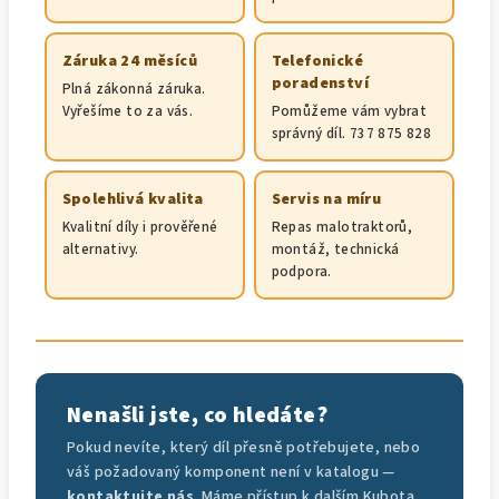
Záruka 24 měsíců
Telefonické
poradenství
Plná zákonná záruka.
Vyřešíme to za vás.
Pomůžeme vám vybrat
správný díl. 737 875 828
Spolehlivá kvalita
Servis na míru
Kvalitní díly i prověřené
Repas malotraktorů,
alternativy.
montáž, technická
podpora.
Nenašli jste, co hledáte?
Pokud nevíte, který díl přesně potřebujete, nebo
váš požadovaný komponent není v katalogu —
kontaktujte nás
. Máme přístup k dalším Kubota