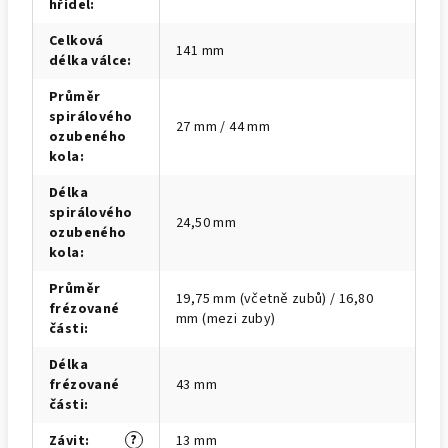
hřídel
:
Celková
141 mm
délka válce
:
Průměr
spirálového
27 mm / 44 mm
ozubeného
kola
:
Délka
spirálového
24,50 mm
ozubeného
kola
:
Průměr
19,75 mm (včetně zubů) / 16,80
frézované
mm (mezi zuby)
části
:
Délka
frézované
43 mm
části
:
?
Závit
:
13 mm