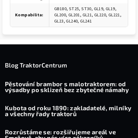
GB180, ST25, ST30, GL19, GL19,
Kompabilita
:
GL200, GL201, GL21, GL220, GL221,
GL23, GL240, GL241
Z
á
p
Blog TraktorCentrum
a
t
Pěstování brambor s malotraktorem: od
výsadby po sklizeň bez zbytečné námahy
í
Kubota od roku 1890: zakladatelé, milníky
a všechny řady traktorů
Rozrůstáme se: rozšiřujeme areál ve
Smržově, aby nás více zákazníků