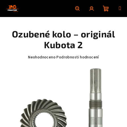
Přejít
na
obsah
Nákupní
Hledat
Přihlášení
Ozubené kolo – originál
košík
Kubota 2
Průměrné
Neohodnoceno
Podrobnosti hodnocení
hodnocení
produktu
je
0,0
z
5
hvězdiček.