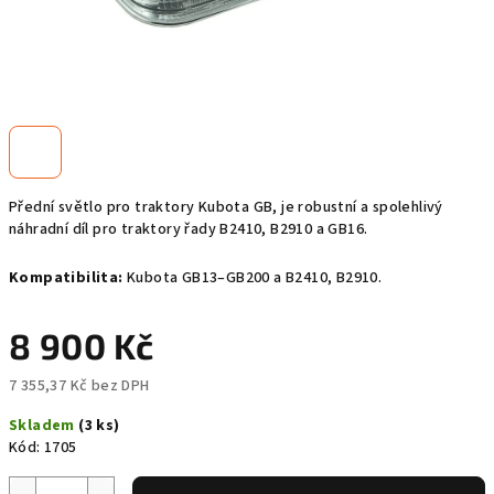
Přední světlo pro traktory Kubota GB, je robustní a spolehlivý
náhradní díl pro traktory řady B2410, B2910 a GB16.
Kompatibilita:
Kubota GB13–GB200 a B2410, B2910.
8 900 Kč
7 355,37 Kč bez DPH
Měrná
Skladem
(3 ks)
cena:
Kód:
1705