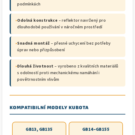
podmínkách
▸
Odolná konstrukce
– reflektor navržený pro
dlouhodobé používání v náročném prostředí
▸
Snadná montáž
– přesné uchycení bez potřeby
úprav nebo přizpůsobení
▸
Dlouhá životnost
– vyrobeno z kvalitních materiálů
s odolností proti mechanickému namáhání i
povětrnostním vlivům
KOMPATIBILNÍ MODELY KUBOTA
GB13, GB135
GB14–GB155