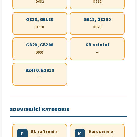
D662
D722
GB16, GB160
GB18, GB180
D750
D850
GB20, GB200
GB ostatní
D905
—
B2410, B2910
—
SOUVISEJÍCÍ KATEGORIE
El. zařízení ↗
Karoserie ↗
E
K