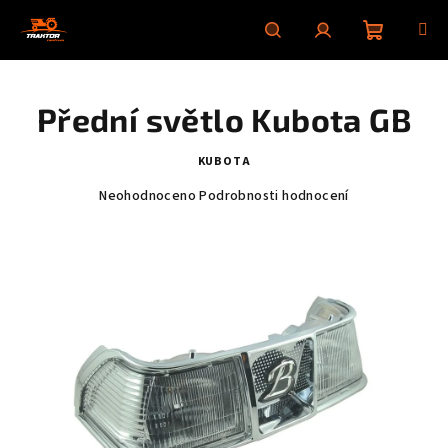
Přejít
na
obsah
Nákupní
Hledat
Přihlášení
Přední světlo Kubota GB
košík
KUBOTA
Průměrné
Neohodnoceno
Podrobnosti hodnocení
hodnocení
produktu
je
0,0
z
5
hvězdiček.