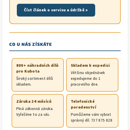
Číst článek o servisu a údržbě ↗
CO U NÁS ZÍSKÁTE
800+ náhradních dílů
Skladem k expedici
pro Kubota
Většinu objednávek
Široký sortiment dílů
expedujeme do 1
skladem.
pracovního dne.
Záruka 24 měsíců
Telefonické
poradenství
Plná zákonná záruka.
Vyřešíme to za vás.
Pomůžeme vám vybrat
správný díl. 737 875 828