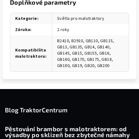
Doplňkové parametry
Kategorie
:
Světla pro malotraktory
Záruka
:
2 roky
B2410, B2910, GB110, GB115,
GB13, GB135, GB14, GB140,
Kompatibilita
GB145, GB15, GB155, GB16,
malotraktoru
:
GB160, GB170, GB175, GB18,
GB180, GB19, GB20, GB200
Z
á
p
Blog TraktorCentrum
a
t
Pěstování brambor s malotraktorem: od
výsadby po sklizeň bez zbytečné námahy
í