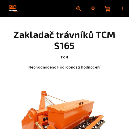
Přejít
na
obsah
Nákupní
Hledat
Přihlášení
Zakladač trávníků TCM
košík
S165
TCM
Průměrné
Neohodnoceno
Podrobnosti hodnocení
hodnocení
produktu
je
0,0
z
5
hvězdiček.