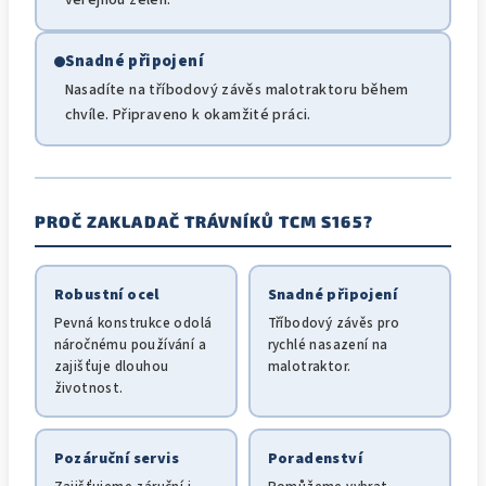
Snadné připojení
Nasadíte na tříbodový závěs malotraktoru během
chvíle. Připraveno k okamžité práci.
PROČ ZAKLADAČ TRÁVNÍKŮ TCM S165?
Robustní ocel
Snadné připojení
Pevná konstrukce odolá
Tříbodový závěs pro
náročnému používání a
rychlé nasazení na
zajišťuje dlouhou
malotraktor.
životnost.
Pozáruční servis
Poradenství