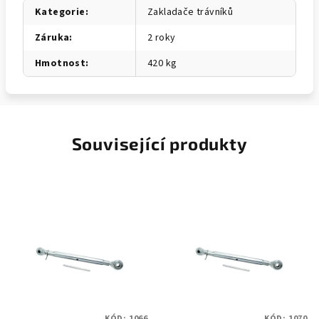
Kategorie
:
Zakladače trávníků
Záruka
:
2 roky
Hmotnost
:
420 kg
Související produkty
KÓD:
1066
KÓD:
1070