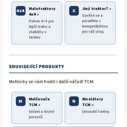
Malotraktory
Jiný traktor?
↗
4x4
X
4x4
↗
Ozvěte se a
poradíme s
Pohon 4×4 pro
kompatibilitou
lepší trakci a
pro váš stroj.
stabilitu v
terénu
SOUVISEJÍCÍ PRODUKTY
Mohlo by se vám hodit i další nářadí TCM:
Mulčovače
Nivelátory
M
N
TCM
TCM
↗
↗
Sečení a drcení
Urovnání terénu
porostů