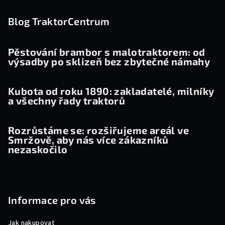
á
p
Blog TraktorCentrum
a
t
Pěstování brambor s malotraktorem: od
výsadby po sklizeň bez zbytečné námahy
í
Kubota od roku 1890: zakladatelé, milníky
a všechny řady traktorů
Rozrůstáme se: rozšiřujeme areál ve
Smržově, aby nás více zákazníků
nezaskočilo
Informace pro vás
Jak nakupovat