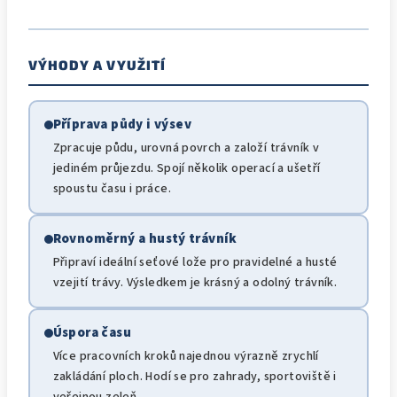
VÝHODY A VYUŽITÍ
Příprava půdy i výsev
Zpracuje půdu, urovná povrch a založí trávník v
jediném průjezdu. Spojí několik operací a ušetří
spoustu času i práce.
Rovnoměrný a hustý trávník
Připraví ideální seťové lože pro pravidelné a husté
vzejití trávy. Výsledkem je krásný a odolný trávník.
Úspora času
Více pracovních kroků najednou výrazně zrychlí
zakládání ploch. Hodí se pro zahrady, sportoviště i
veřejnou zeleň.