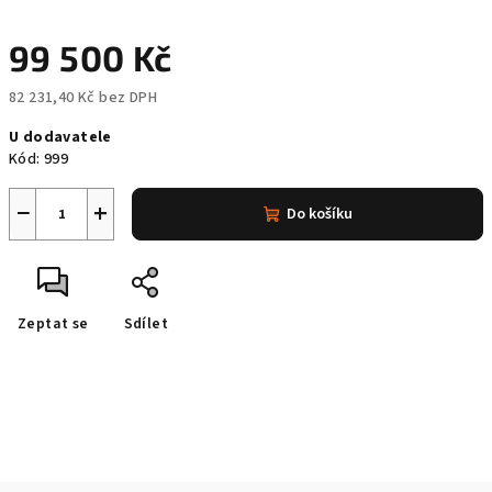
99 500 Kč
82 231,40 Kč bez DPH
Měrná
U dodavatele
cena:
Kód:
999
−
+
Do košíku
Zeptat se
Sdílet