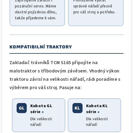
Zajišťujeme záruční i
Pomůžeme vybrat
pozáruční servis. Máme
správné nářadí přesně
vlastní pojízdnou dílnu,
pro váš stroj a potřebu.
takže přijedeme k vám.
KOMPATIBILNÍ TRAKTORY
Zakladač trávníků TCM S165 připojíte na
malotraktor s tříbodovým závěsem. Vhodný výkon
traktoru závisí na velikosti nářadí, rádi poradíme s
výběrem pro váš stroj. Pasuje na:
Kubota GL
Kubota KL
GL
KL
série
série
↗
↗
Dle velikosti
Dle velikosti
nářadí
nářadí