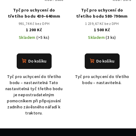
Tyč pro uchycení do
Tyč pro uchycení do
třetího bodu 430–640mm
třetího bodu 580-790mm
991,74 Kč bez DPH
1 239,67 Kč bez DPH
1 200 Kč
1 500 Kč
Skladem
(>5 ks)
Skladem
(3 ks)
Do košíku
Do košíku
Tyč pro uchycení do třetího
Tyč pro uchycení do třetího
bodu – nastavitelná Tato
bodu – nastavitelná.
nastavitelná tyč třetího bodu
je nepostradatelným
pomocníkem při připojování
zadního závěsného nářadí k
traktoru.
Z