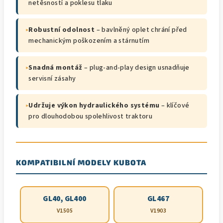
netěsností a poklesu tlaku
▸
Robustní odolnost
– bavlněný oplet chrání před
mechanickým poškozením a stárnutím
▸
Snadná montáž
– plug-and-play design usnadňuje
servisní zásahy
▸
Udržuje výkon hydraulického systému
– klíčové
pro dlouhodobou spolehlivost traktoru
KOMPATIBILNÍ MODELY KUBOTA
GL40, GL400
GL467
V1505
V1903