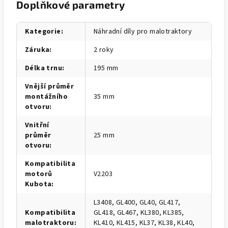
Doplňkové parametry
Kategorie
:
Náhradní díly pro malotraktory
Záruka
:
2 roky
Délka trnu
:
195 mm
Vnější průměr
montážního
35 mm
otvoru
:
Vnitřní
průměr
25 mm
otvoru
:
Kompatibilita
motorů
V2203
Kubota
:
L3408, GL400, GL40, GL417,
Kompatibilita
GL418, GL467, KL380, KL385,
malotraktoru
:
KL410, KL415, KL37, KL38, KL40,