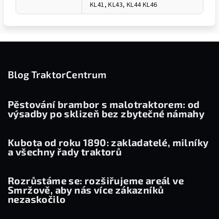
KL41, KL43, KL44 KL46
Z
á
p
Blog TraktorCentrum
a
t
Pěstování brambor s malotraktorem: od
výsadby po sklizeň bez zbytečné námahy
í
Kubota od roku 1890: zakladatelé, milníky
a všechny řady traktorů
Rozrůstáme se: rozšiřujeme areál ve
Smržově, aby nás více zákazníků
nezaskočilo