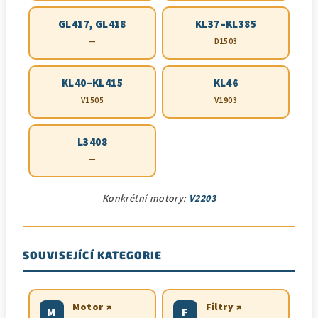
GL417, GL418
KL37–KL385
—
D1503
KL40–KL415
KL46
V1505
V1903
L3408
—
Konkrétní motory:
V2203
SOUVISEJÍCÍ KATEGORIE
Motor ↗
Filtry ↗
M
F