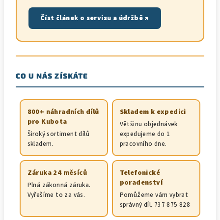
Číst článek o servisu a údržbě ↗
CO U NÁS ZÍSKÁTE
800+ náhradních dílů
Skladem k expedici
pro Kubota
Většinu objednávek
Široký sortiment dílů
expedujeme do 1
skladem.
pracovního dne.
Záruka 24 měsíců
Telefonické
poradenství
Plná zákonná záruka.
Vyřešíme to za vás.
Pomůžeme vám vybrat
správný díl. 737 875 828