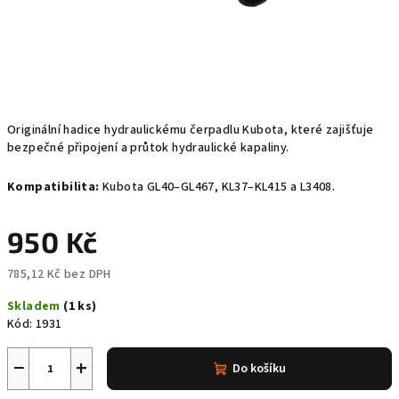
Originální hadice hydraulickému čerpadlu Kubota, které zajišťuje
bezpečné připojení a průtok hydraulické kapaliny.
Kompatibilita:
Kubota GL40–GL467, KL37–KL415 a L3408.
950 Kč
785,12 Kč bez DPH
Měrná
Skladem
(1 ks)
cena:
Kód:
1931
−
+
Do košíku