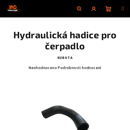
Přejít
na
obsah
Nákupní
Hledat
Přihlášení
Hydraulická hadice pro
košík
čerpadlo
KUBOTA
Průměrné
Neohodnoceno
Podrobnosti hodnocení
hodnocení
produktu
je
0,0
z
5
hvězdiček.