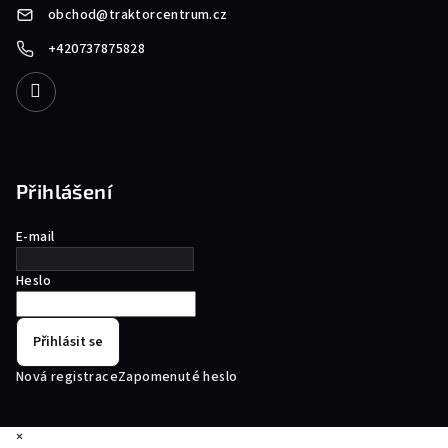
obchod
@
traktorcentrum.cz
+420737875828
Přihlášení
E-mail
Heslo
Přihlásit se
Nová registrace
Zapomenuté heslo
×