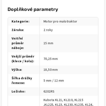
Doplňkové parametry
Kategorie
:
Motor pro malotraktor
Záruka
:
2 roky
Vnitřní
průměr
15 mm
náboje
:
Vnější průměr
70,25 mm
(klece / kola)
:
Výška
:
18,50 mm
Šířka drážky
5 mm / 12 mm
řemene
:
Ložisko
:
6202RS
Kubota KL21, KL210, KL215
,KL225, KL23, KL230, KL235, KL24,