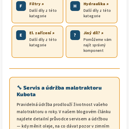
Filtry ↗
Hydraulika ↗
F
H
Další díly z této
Další díly z této
kategorie
kategorie
El. zařízení ↗
Jiný díl? ↗
E
?
Další díly z této
Pomůžeme vám
kategorie
najít správný
komponent
🔧 Servis a údržba malotraktoru
Kubota
Pravidelná údržba prodlouží životnost vašeho
malotraktoru o roky. V našem blogovém článku
najdete detailní průvodce servisem a údržbou
— kdy měnit oleje, na co dávat pozor v zimním