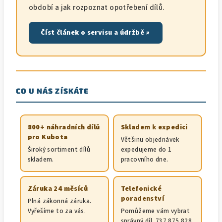
období a jak rozpoznat opotřebení dílů.
Číst článek o servisu a údržbě ↗
CO U NÁS ZÍSKÁTE
800+ náhradních dílů
Skladem k expedici
pro Kubota
Většinu objednávek
Široký sortiment dílů
expedujeme do 1
skladem.
pracovního dne.
Záruka 24 měsíců
Telefonické
poradenství
Plná zákonná záruka.
Vyřešíme to za vás.
Pomůžeme vám vybrat
správný díl. 737 875 828