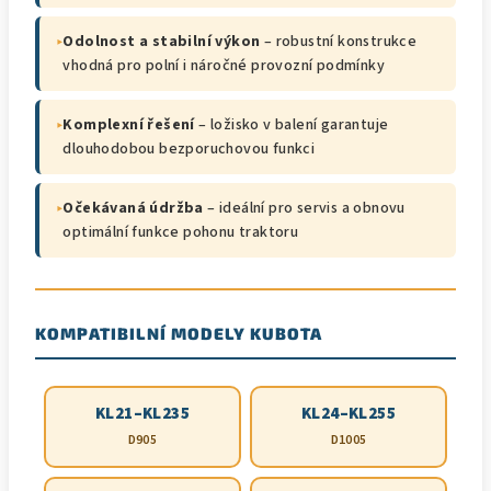
▸
Odolnost a stabilní výkon
– robustní konstrukce
vhodná pro polní i náročné provozní podmínky
▸
Komplexní řešení
– ložisko v balení garantuje
dlouhodobou bezporuchovou funkci
▸
Očekávaná údržba
– ideální pro servis a obnovu
optimální funkce pohonu traktoru
KOMPATIBILNÍ MODELY KUBOTA
KL21–KL235
KL24–KL255
D905
D1005