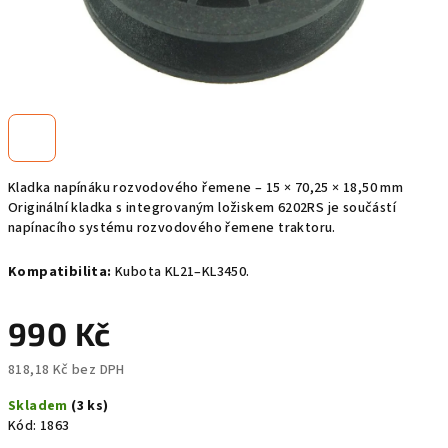
Kladka napínáku rozvodového řemene – 15 × 70,25 × 18,50 mm
Originální kladka s integrovaným ložiskem 6202RS je součástí
napínacího systému rozvodového řemene traktoru.
Kompatibilita:
Kubota KL21–KL3450.
990 Kč
818,18 Kč bez DPH
Měrná
Skladem
(3 ks)
cena:
Kód:
1863