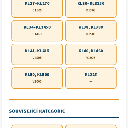
KL27–KL270
KL30–KL3150
D1105
D1305
KL34–KL3450
KL38, KL380
D1463
D1503
KL41–KL415
KL46, KL460
V1505
V1903
KL50, KL500
KL225
V2003
—
SOUVISEJÍCÍ KATEGORIE