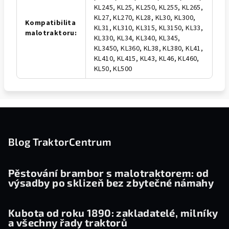
KL245, KL25, KL250, KL255, KL265,
KL27, KL270, KL28, KL30, KL300,
Kompatibilita
KL31, KL310, KL315, KL3150, KL33,
malotraktoru
:
KL330, KL34, KL340, KL345,
KL3450, KL360, KL38, KL380, KL41,
KL410, KL415, KL43, KL46, KL460,
KL50, KL500
Z
á
p
Blog TraktorCentrum
a
t
Pěstování brambor s malotraktorem: od
výsadby po sklizeň bez zbytečné námahy
í
Kubota od roku 1890: zakladatelé, milníky
a všechny řady traktorů