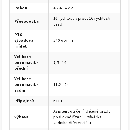
Pohon
:
4 x 4 - 4 x 2
16 rychlostí vpřed, 16 rychlostí
Převodovka
:
vzad
PTO -
vývodová
540 ot/min
hřídel
:
Velikost
pneumatik -
7,5 - 16
přední
:
Velikost
pneumatik -
11,2 - 24
zadní
:
Připojení
:
Kat-I
Asistent otáčení, dělené brzdy,
Výbava
:
posilovač řízení, uzávěrka
zadního diferenciálu