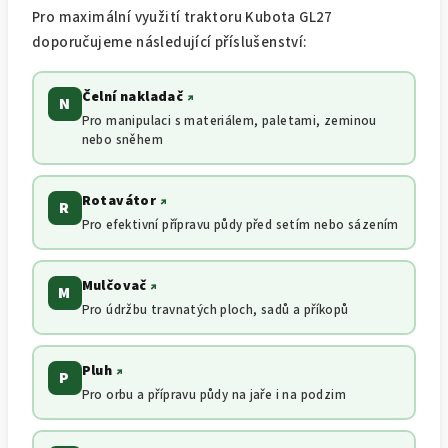
Pro maximální využití traktoru Kubota GL27
doporučujeme následující příslušenství:
Čelní nakladač
↗
N
Pro manipulaci s materiálem, paletami, zeminou
nebo sněhem
Rotavátor
↗
R
Pro efektivní přípravu půdy před setím nebo sázením
Mulčovač
↗
M
Pro údržbu travnatých ploch, sadů a příkopů
Pluh
↗
P
Pro orbu a přípravu půdy na jaře i na podzim