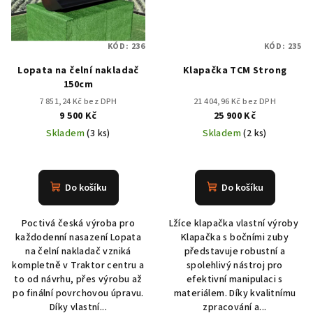
KÓD:
236
KÓD:
235
Lopata na čelní nakladač
Klapačka TCM Strong
150cm
7 851,24 Kč bez DPH
21 404,96 Kč bez DPH
9 500 Kč
25 900 Kč
Skladem
(3 ks)
Skladem
(2 ks)
Do košíku
Do košíku
Poctivá česká výroba pro
Lžíce klapačka vlastní výroby
každodenní nasazení Lopata
Klapačka s bočními zuby
na čelní nakladač vzniká
představuje robustní a
kompletně v Traktor centru a
spolehlivý nástroj pro
to od návrhu, přes výrobu až
efektivní manipulaci s
po finální povrchovou úpravu.
materiálem. Díky kvalitnímu
Díky vlastní...
zpracování a...