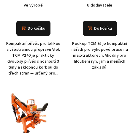
Ve výrobě
U dodavatele
Do košíku
Do košíku
Kompaktní přívěs pro lehkou
Podkop TCM 95 je kompaktní
a všestrannou přepravu Vlek
nářadí pro výkopové práce na
TCM P240 je praktický
malotraktorech. Vhodný pro
dvouosý přívěs s nosností 3
hloubení rýh, jam a menších
tuny a sklopnou korbou do
základů.
třech stran — určený pro...