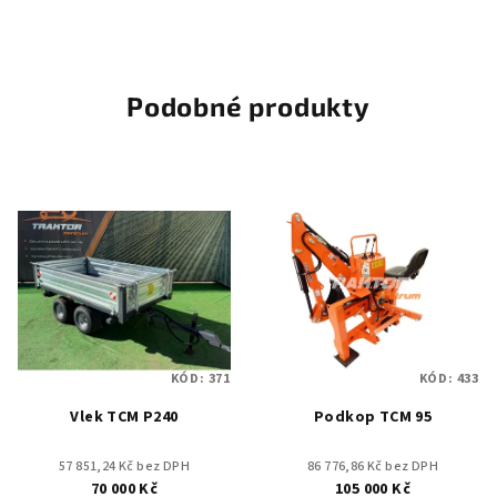
Podobné produkty
KÓD:
371
KÓD:
433
Vlek TCM P240
Podkop TCM 95
57 851,24 Kč bez DPH
86 776,86 Kč bez DPH
70 000 Kč
105 000 Kč