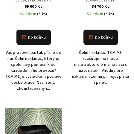
57 024,79 Kč bez DPH
70 000 Kč bez DPH
69 000 Kč
84 700 Kč
Skladem
(5 ks)
Skladem
(5 ks)
Do košíku
Do košíku
Váš pracovní parťák přímo od
Čelní nakladač TCM M3
nás Čelní nakladač, který je
rozšiřuje možnosti
spolehlivý pomocník do
malotraktoru o manipulaci s
každodenního provozu?
materiálem. Vhodný pro
TCM M1 je výsledkem poctivé
nakládání zeminy, hnoje, písku
české práce. Navržený,
i palet.
zkonstruovaný i...