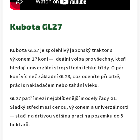
Kubota GL27
Kubota GL27 je spolehlivý japonský traktor s
výkonem 27 koní — ideální volba pro všechny, kteří
hledají univerzální stroj střední lehké třídy. O pár
koní víc než základní GL23, což oceníte při orbě,
práci s nakladačem nebo tahání vleku.
GL27 patří mezi nejoblíbenější modely řady GL.
Sladký střed mezi cenou, výkonem a univerzálností
— stačí na drtivou většinu prací na pozemku do 5
hektarů.