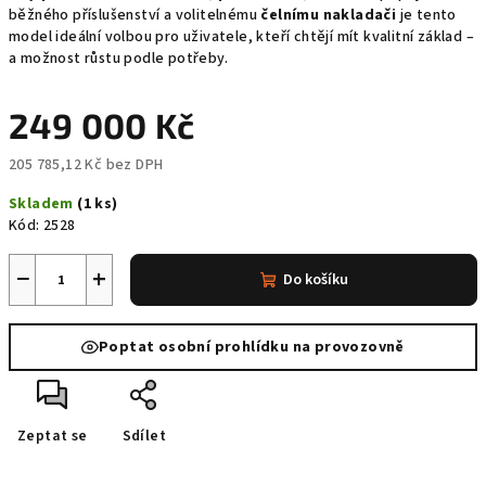
běžného příslušenství a volitelnému
čelnímu nakladači
je tento
model ideální volbou pro uživatele, kteří chtějí mít kvalitní základ –
a možnost růstu podle potřeby.
249 000 Kč
205 785,12 Kč bez DPH
Měrná
Skladem
(1 ks)
cena:
Kód:
2528
−
+
Do košíku
Poptat osobní prohlídku na provozovně
Zeptat se
Sdílet