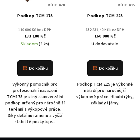
KÓD:
428
KÓD:
435
Podkop TCM 175
Podkop TCM 225
110 000 Kč bez DPH
132 231,40 Kč bez DPH
133 100 Kč
160 000 Kč
Skladem
(3 ks)
U dodavatele
Průměrné
hodnocení
produktu
Do košíku
Do košíku
je
5,0
Výkonný pomocník pro
Podkop TCM 225 je výkonné
z
profesionální nasazení
nářadí pro náročnější
5
TCM175 je silný a univerzální
výkopové práce. Hloubí rýhy,
hvězdiček.
podkop určený pro náročnější
základy i jámy.
terénní a výkopové práce.
Díky delšímu ramenu a vyšší
stabilitě poskytuje...