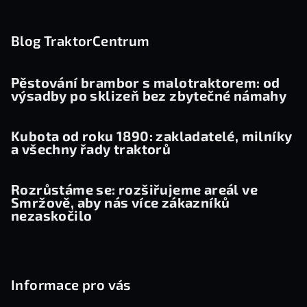
Z
á
p
Blog TraktorCentrum
a
t
Pěstování brambor s malotraktorem: od
výsadby po sklizeň bez zbytečné námahy
í
Kubota od roku 1890: zakladatelé, milníky
a všechny řady traktorů
Rozrůstáme se: rozšiřujeme areál ve
Smržově, aby nás více zákazníků
nezaskočilo
Informace pro vás