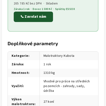
205 785 Kč bez DPH · Skladem
Záruka 1 rok · Dovoz 1 500 Kč · Splátky ESSOX
📞 Zavolat nám
Doplňkové parametry
Kategorie
:
Malotraktory Kubota
Záruka
:
1 rok
Hmotnost
:
1310 kg
Vhodné pro práce na středních
Využití
:
pozemcích - zahrady, sady,
údržba
Výkon
27 koní
malotraktoru
: