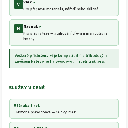
Vlek
↗
V
Pro přepravu materiálu, nářadí nebo sklizně
Naviják
↗
N
Pro práci v lese — stahování dřeva a manipulaci s
kmeny
Veškeré příslušenství je kompatibilní s tříbodovým
závěsem kategorie I a vývodovou hřídelí traktoru.
SLUŽBY V CENĚ
Záruka 1 rok
Motor a převodovka — bez výjimek