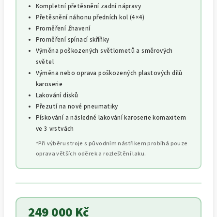
Kompletní přetěsnění zadní nápravy
Přetěsnění náhonu předních kol (4×4)
Proměření žhavení
Proměření spínací skříňky
Výměna poškozených světlometů a směrových
světel
Výměna nebo oprava poškozených plastových dílů
karoserie
Lakování disků
Přezutí na nové pneumatiky
Pískování a následné lakování karoserie komaxitem
ve 3 vrstvách
*Při výběru stroje s původním nástřikem probíhá pouze
oprava větších oděrek a rozleštění laku.
249 000 Kč