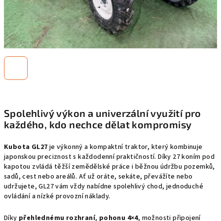
Spolehlivý výkon a univerzální využití pro
každého, kdo nechce dělat kompromisy
Kubota GL27
je výkonný a kompaktní traktor, který kombinuje
japonskou preciznost s každodenní praktičností. Díky 27 koním pod
kapotou zvládá těžší zemědělské práce i běžnou údržbu pozemků,
sadů, cest nebo areálů. Ať už oráte, sekáte, převážíte nebo
udržujete, GL27 vám vždy nabídne spolehlivý chod, jednoduché
ovládání a nízké provozní náklady.
Díky
přehlednému rozhraní
,
pohonu 4×4
, možnosti připojení