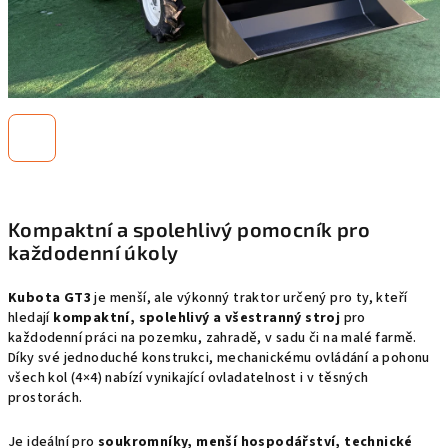
Kompaktní a spolehlivý pomocník pro
každodenní úkoly
Kubota GT3
je menší, ale výkonný traktor určený pro ty, kteří
hledají
kompaktní, spolehlivý a všestranný stroj
pro
každodenní práci na pozemku, zahradě, v sadu či na malé farmě.
Díky své jednoduché konstrukci, mechanickému ovládání a pohonu
všech kol (4×4) nabízí vynikající ovladatelnost i v těsných
prostorách.
Je ideální pro
soukromníky, menší hospodářství, technické