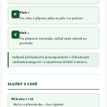
Pluh
↗
P
Pro orbu a přípravu půdy na jaře i na podzim
Vlek
↗
V
Pro přepravu materiálu, nářadí nebo sklizně po
pozemku
Veškeré příslušenství je kompatibilní s tříbodovým
závěsem kategorie I a vývodovou hřídelí traktoru.
SLUŽBY V CENĚ
Záruka 1 rok
Motor a převodovka — bez výjimek