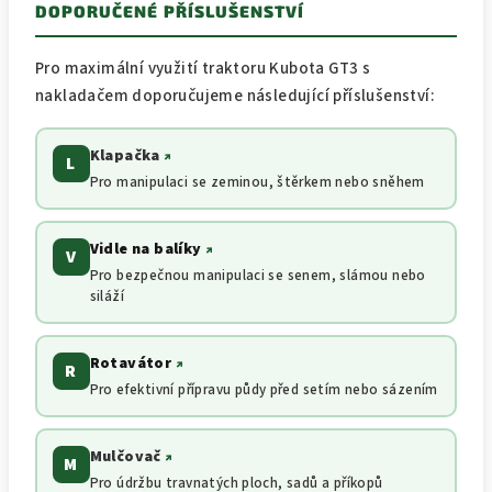
DOPORUČENÉ PŘÍSLUŠENSTVÍ
Pro maximální využití traktoru Kubota GT3 s
nakladačem doporučujeme následující příslušenství:
Klapačka
↗
L
Pro manipulaci se zeminou, štěrkem nebo sněhem
Vidle na balíky
↗
V
Pro bezpečnou manipulaci se senem, slámou nebo
siláží
Rotavátor
↗
R
Pro efektivní přípravu půdy před setím nebo sázením
Mulčovač
↗
M
Pro údržbu travnatých ploch, sadů a příkopů