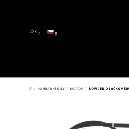
Přejít
na
obsah
CZK
/
NÁHRADNÍ DÍLY
/
MOTOR
/
BOWDEN OTÁČKOMĚR
DOMŮ