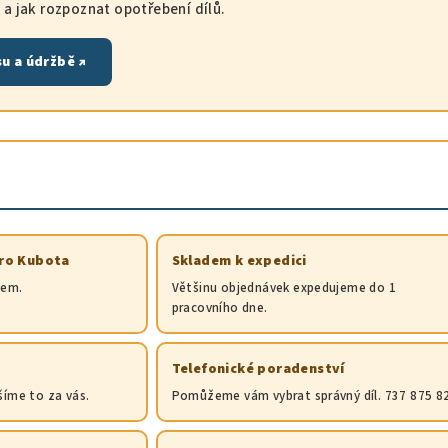
a jak rozpoznat opotřebení dílů.
su a údržbě ↗
pro Kubota
Skladem k expedici
dem.
Většinu objednávek expedujeme do 1
pracovního dne.
Telefonické poradenství
šíme to za vás.
Pomůžeme vám vybrat správný díl. 737 875 8