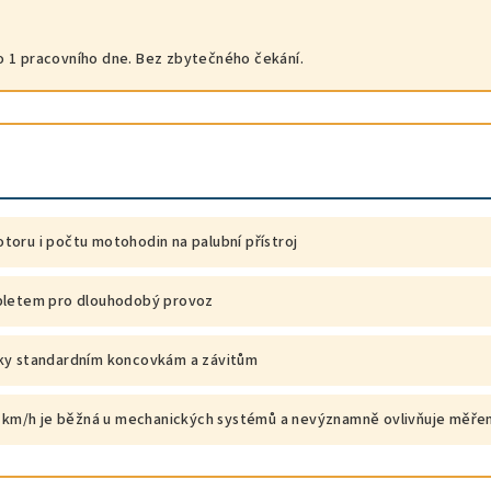
 1 pracovního dne. Bez zbytečného čekání.
toru i počtu motohodin na palubní přístroj
opletem pro dlouhodobý provoz
íky standardním koncovkám a závitům
 2 km/h je běžná u mechanických systémů a nevýznamně ovlivňuje měřen