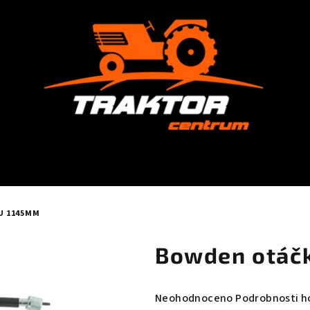
U 1145MM
Bowden otáč
Průměrné
Neohodnoceno
Podrobnosti h