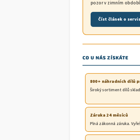
pozor v zimním období 
Číst článek o servi
CO U NÁS ZÍSKÁTE
800+ náhradních dílů 
Široký sortiment dílů skla
Záruka 24 měsíců
Plná zákonná záruka. Vyře