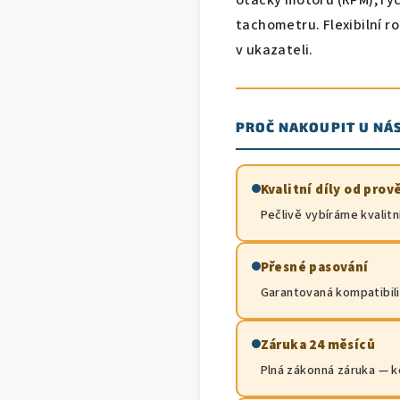
tachometru. Flexibilní r
v ukazateli.
PROČ NAKOUPIT U NÁ
Kvalitní díly od pro
Pečlivě vybíráme kvalitní
Přesné pasování
Garantovaná kompatibilit
Záruka 24 měsíců
Plná zákonná záruka — k