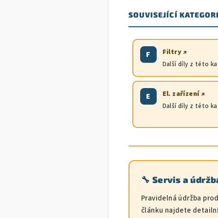
SOUVISEJÍCÍ KATEGOR
Filtry ↗
F
Další díly z této k
El. zařízení ↗
E
Další díly z této k
🔧 Servis a údrž
Pravidelná údržba pro
článku najdete detailn