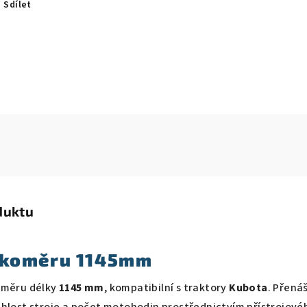
Sdílet
duktu
čkoměru 1145mm
oměru délky
1145 mm
, kompatibilní s traktory
Kubota
. Přenáš
chlost stroje a počet motohodin prostřednictvím přístrojové