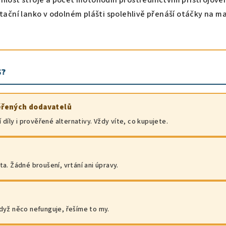
otační lanko v odolném plášti spolehlivě přenáší otáčky na m
S?
věřených dodavatelů
 díly i prověřené alternativy. Vždy víte, co kupujete.
a. Žádné broušení, vrtání ani úpravy.
dyž něco nefunguje, řešíme to my.