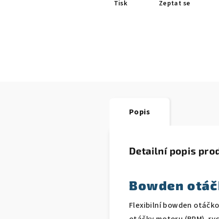
Tisk
Zeptat se
Popis
Detailní popis pro
Bowden otá
Flexibilní bowden otáčk
otáčky motoru (RPM), ry