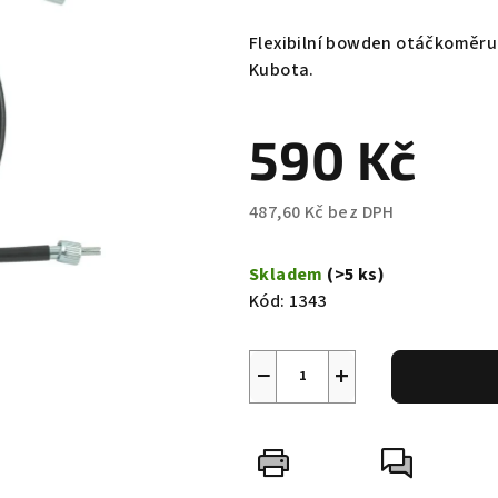
hodnocení
produktu
Flexibilní bowden otáčkoměru 
je
Kubota.
0,0
z
590 Kč
5
hvězdiček.
487,60 Kč bez DPH
Měrná
cena:
Skladem
(>5 ks)
Kód:
1343
−
+