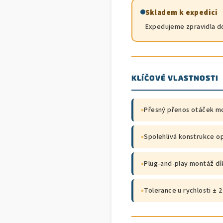
Skladem k expedici
Expedujeme zpravidla do
KLÍČOVÉ VLASTNOSTI
▸
Přesný přenos otáček mo
▸
Spolehlivá konstrukce 
▸
Plug‑and‑play montáž d
▸
Tolerance u rychlosti ±