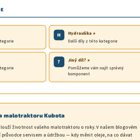
IE
Hydraulika ↗
H
ategorie
Další díly z této kategorie
Jiný díl? ↗
?
ategorie
Pomůžeme vám najít správný
komponent
ba malotraktoru Kubota
dlouží životnost vašeho malotraktoru o roky. V našem blogovém
í průvodce servisem a údržbou — kdy měnit oleje, na co dávat