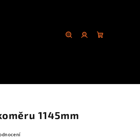
Hledat
Přihlášení
Nákupní
košík
koměru 1145mm
odnocení