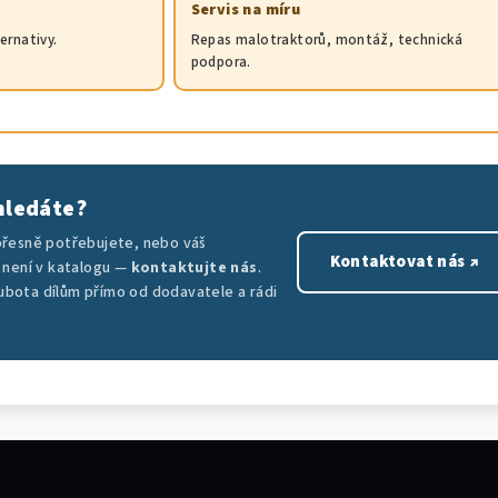
Servis na míru
ternativy.
Repas malotraktorů, montáž, technická
podpora.
 hledáte?
 přesně potřebujete, nebo váš
Kontaktovat nás ↗
není v katalogu —
kontaktujte nás
.
ubota dílům přímo od dodavatele a rádi