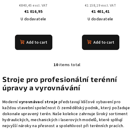
€840,45 excl. VAT
€1 158,19 excl. VAT
€1 016,95
€1 401,41
U dodavatele
U dodavatele
Add to cart
Add to cart
10
items total
L
i
Stroje pro profesionální terénní
s
úpravy a vyrovnávání
t
i
n
Moderní
vyrovnávací stroje
představují klíčové vybavení pro
každou stavební společnost či zemědělský podnik, který požaduje
g
dokonale upravený terén. Naše kolekce zahrnuje široký sortiment
c
hydraulických, mechanických i laserových modelů, které splňují
o
nejvyšší nároky na přesnost a spolehlivost při terénních pracích.
n