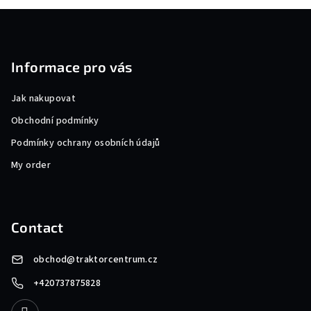
F
o
o
Informace pro vás
t
e
Jak nakupovat
r
Obchodní podmínky
Podmínky ochrany osobních údajů
My order
Contact
obchod
@
traktorcentrum.cz
+420737875828