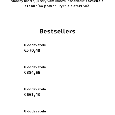
vhodný nástroj, který vám umožní dosáhnout
rovného a
stabilního povrchu
rychle a efektivně.
Bestsellers
U dodavatele
€570,48
U dodavatele
€884,66
U dodavatele
€661,43
U dodavatele