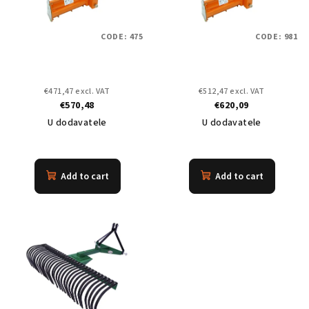
o
n
f
g
CODE:
475
CODE:
981
p
r
o
€471,47 excl. VAT
€512,47 excl. VAT
d
€570,48
€620,09
u
U dodavatele
U dodavatele
c
t
Add to cart
Add to cart
s