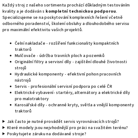
t
Každý stroj z našeho sortimentu prochází důkladným testováním
r
kvality a je dodáván s
kompletní technickou podporou
.
o
Specializujeme se na poskytování komplexních řešení včetně
l
odborného poradenství, školení obsluhy a dlouhodobého servisu
pro maximální efektivitu vašich projektů.
s
Čelní nakladače -
rozšíření funkcionality kompaktních
traktorů
Mulčovače
- údržba travních ploch a pozemků
Originální filtry a servisní díly
- zajištění dlouhé životnosti
strojů
Hydraulické komponenty
- efektivní pohon pracovních
nástrojů
Servis
- profesionální servisní podpora po celé ČR
Elektrické vybavení
- startéry, alternátory a elektrické díly
pro malotraktory
Karosářské díly
- ochranné kryty, světla a vnější komponenty
traktorů
Jak často je nutné provádět servis vyrovnávacích strojů?
Které modely jsou nejvhodnější pro práci na svažitém terénu?
Poskytujete záruku na dodávané stroje?