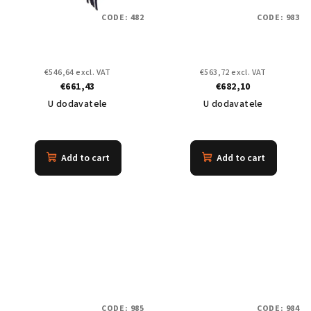
CODE:
482
CODE:
983
€546,64 excl. VAT
€563,72 excl. VAT
€661,43
€682,10
U dodavatele
U dodavatele
Add to cart
Add to cart
CODE:
985
CODE:
984