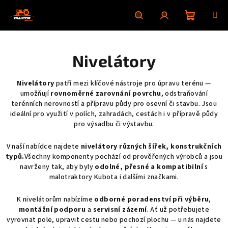
Skip
to
content
Shoppin
Search
Login
Nivelátory
cart
Nivelátory
patří mezi klíčové nástroje pro úpravu terénu —
umožňují
rovnoměrné zarovnání povrchu
, odstraňování
terénních nerovností a přípravu půdy pro osevní či stavbu. Jsou
ideální pro využití v polích, zahradách, cestách i v přípravě půdy
pro výsadbu či výstavbu.
V naší nabídce najdete
nivelátory různých šířek, konstrukčních
typů.
Všechny komponenty pochází od prověřených výrobců a jsou
navrženy tak, aby byly
odolné, přesné a kompatibilní
s
malotraktory Kubota i dalšími značkami.
K nivelátorům nabízíme
odborné poradenství při výběru
,
montážní podporu
a
servisní zázemí
. Ať už potřebujete
vyrovnat pole, upravit cestu nebo pochozí plochu — u nás najdete