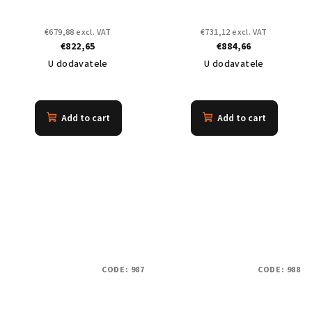
€679,88 excl. VAT
€731,12 excl. VAT
€822,65
€884,66
U dodavatele
U dodavatele
Add to cart
Add to cart
CODE:
987
CODE:
988